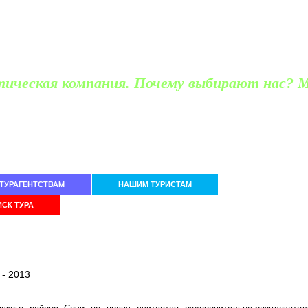
тическая компания. Почему выбирают нас? М
 лиц
Офис прод
 505
Ростов-на-Д
4-11
тел. (863)
2
ТУРАГЕНТСТВАМ
НАШИМ ТУРИСТАМ
КОРПОРАТИВН
СК ТУРА
 - 2013