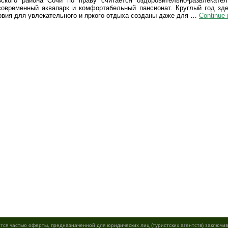
ского района Сочи по праву считается оздоровительно-развлекате
современный аквапарк и комфортабельный пансионат. Круглый год зд
овия для увлекательного и яркого отдыха созданы даже для …
Continue 
тся частью оферты, предназначенной для юридических лиц (туристских агентств) заключ