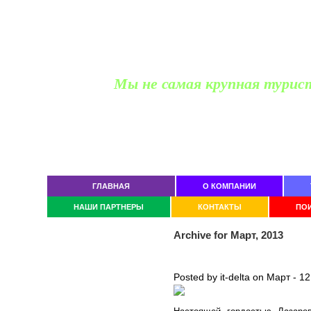
Мы не самая крупная турис
Офис продаж для частных
Ростов-на-Дону, пр Космонавтов 2/2, офис
тел. (863)
229-05-20, 237-7
ГЛАВНАЯ
О КОМПАНИИ
НАШИ ПАРТНЕРЫ
КОНТАКТЫ
ПОИ
Archive for Март, 2013
Posted by it-delta on Март - 12