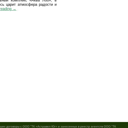
льный комплекс «Аква Лоо», в
есь царит атмосфера радости и
reading
→
ивших договоры с ООО "ТК «Астравел Юг» и занесенных в реестр агентств ООО "ТК