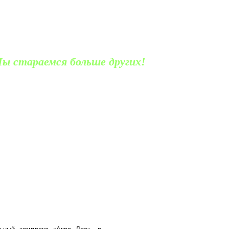
ы стараемся больше других!
аж для частных лиц и операторский отдел
ону, ул Социалистическая 115/39 "Е"
82-18-00, 282-18-02, 270-75-50
ЫМ КЛИЕНТАМ
СТРАНЫ
ТУРЫ