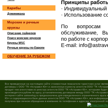
Принципы работ
· Индивидуальный 
Карибы
· Использование с
Доминикана
Морские и речные
По вопросам з
круизы
обслуживание, В
Описание лайнеров
по работе с корпо
Поиск морских круизов
Круизы MSC
E-mail: info@astrav
Речные круизы по Европе
OБУЧEНИE ЗА РУБEЖOМ
Все приведенные на настоящем сайте стоимостные показатели туристских услуг являю
договоры с ООО "ТК «Астравел Юг» и занесенных в реестр агентств ООО "ТК «Астраве
продукт тем агентствам из реестра агентств ООО "ТК «Астравел Юг», которыми буде
производится в рублях по курсу, установленному договором между ООО "ТК «Астравел
интернет-сайте astravelug.ru предназначена для определенного ограниченного круга
Юг» и содержащихся в базе данных агентств ООО "ТК «Астравел Юг», вся информация 
получена при личном обращении в компанию по телефонам и адресам электронной по