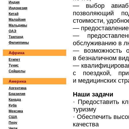
Индия
— выбор авиаби
Индонезия
позволяющий по
Китай
стоимости, удобно
Малайзия
Мальдивы
— предоставление 
ОАЭ
— предоставлен
Таиланд
обслуживанию в л
Филиппины
— возможность о
Африка
в безналичном вид
Египет
— квалифицирован
Тунис
Сейшелы
с поездкой, пр
и медицинских стр
Америка
Аргентина
Наши задачи
Бразилия
Канада
· Предоставить к
Куба
туризму
Мексика
· Обеспечить высо
США
Перу
качества
Чили