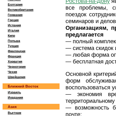
Ростова-на-Дону
яв
Болгария
все проблемы, с
Великобритания
поездок сотрудни
Германия
семинаров и деловы
Греция
Испания
Организациям, п
Италия
предлагается
Кипр
— полный комплекс
Польша
Турция
— система скидок
Финляндия
— любая форма о
Франция
— бесплатная дост
Хорватия
Черногория
Чехия
Основной критери
Швейцария
форм обслуживан
Ближний Восток
воспользоваться у
Израиль
— экономия вре
Иордания
территориальному
— возможность бр
Азия
Вьетнам
почте;