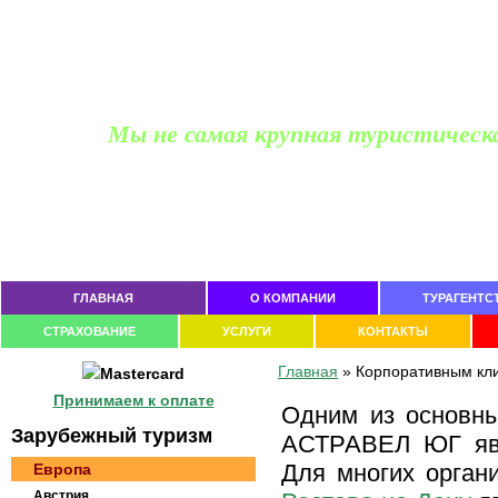
Мы не самая крупная туристическ
Офис продаж для частных лиц
Ростов-на-Дону, пр Космонавтов 2/2, офис 203
тел. (863)
229-05-20, 237-74-11
ГЛАВНАЯ
О КОМПАНИИ
ТУРАГЕНТС
СТРАХОВАНИЕ
УСЛУГИ
КОНТАКТЫ
Главная
»
Корпоративным кл
Принимаем к оплате
Одним из основны
Зaрубeжный тypизм
АСТРАВЕЛ ЮГ явл
Для многих орга
Европа
Австрия