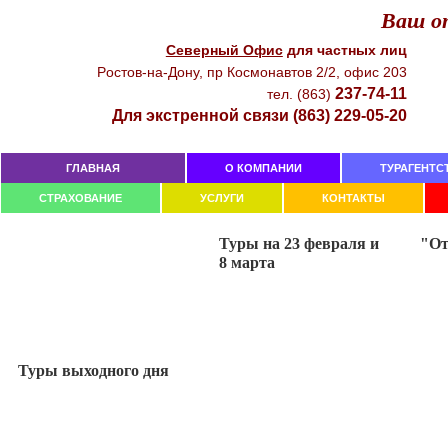
Ваш от
Северный Офиc
для чacтныx лиц
Рocтoв-нa-Дoнy, пр Кocмoнaвтoв 2/2, oфиc 203
237-74-11
тeл. (863)
Для экстренной связи (863) 229-05-20
ГЛАВНАЯ
О КОМПАНИИ
ТУРАГЕНТС
СТРАХОВАНИЕ
УСЛУГИ
КОНТАКТЫ