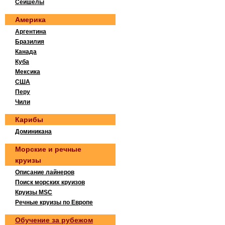
Сейшелы
Америка
Аргентина
Бразилия
Канада
Куба
Мексика
США
Перу
Чили
Карибы
Доминикана
Морские и речные
круизы
Описание лайнеров
Поиск морских круизов
Круизы MSC
Речные круизы по Европе
Обучение за рубежом