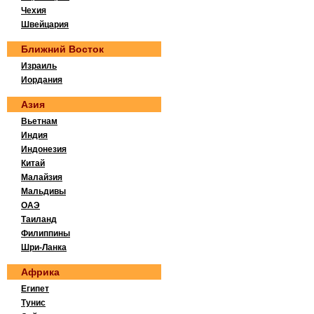
Чехия
Швейцария
Ближний Восток
Израиль
Иордания
Азия
Вьетнам
Индия
Индонезия
Китай
Малайзия
Мальдивы
ОАЭ
Таиланд
Филиппины
Шри-Ланка
Африка
Египет
Тунис