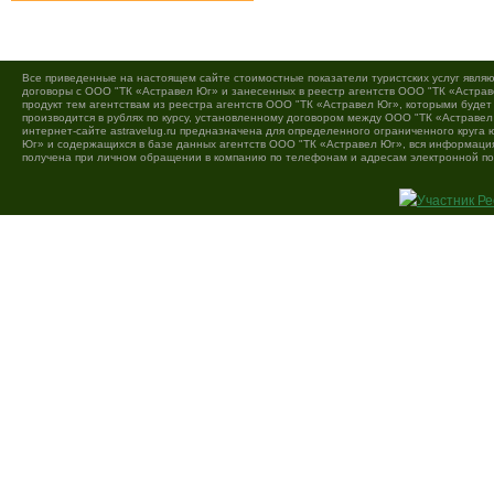
Все приведенные на настоящем сайте стоимостные показатели туристских услуг являю
договоры с ООО "ТК «Астравел Юг» и занесенных в реестр агентств ООО "ТК «Астраве
продукт тем агентствам из реестра агентств ООО "ТК «Астравел Юг», которыми буде
производится в рублях по курсу, установленному договором между ООО "ТК «Астравел
интернет-сайте astravelug.ru предназначена для определенного ограниченного круга
Юг» и содержащихся в базе данных агентств ООО "ТК «Астравел Юг», вся информация 
получена при личном обращении в компанию по телефонам и адресам электронной по