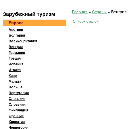
Главная
»
Страны
»
Венгрия
Зaрубeжный тypизм
Список отелей
Европа
Австрия
Болгария
Великобритания
Венгрия
Германия
Греция
Испания
Италия
Кипр
Мальта
Польша
Португалия
Словакия
Словения
Финляндия
Франция
Хорватия
Черногория