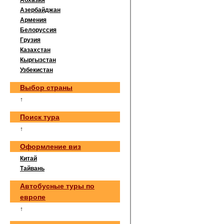
Абхазия
Азербайджан
Армения
Белоруссия
Грузия
Казахстан
Кыргызстан
Узбекистан
Выбор страны
↑
Поиск тура
↑
Оформление виз
Китай
Тайвань
Автобусные туры по
европе
↑