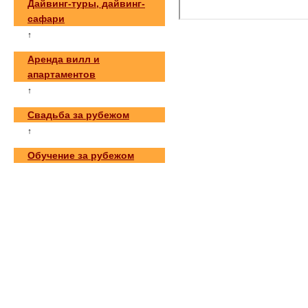
Дайвинг-туры, дайвинг-
сафари
↑
Аренда вилл и
апартаментов
↑
Свадьба за рубежом
↑
Обучение за рубежом