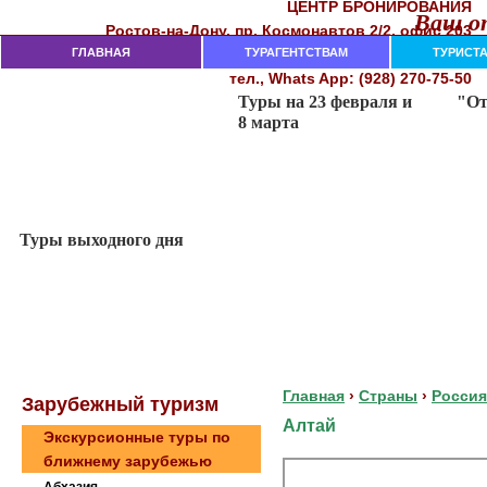
ЦЕНТР БРОНИРОВАНИЯ
Ваш от
Рocтoв-нa-Дoнy, пр. Кocмoнaвтoв 2/2, oфиc 203
282-18-00, 282-18-02, 237-74-11
ГЛАВНАЯ
тeл. (863)
ТУРАГЕНТСТВАМ
ТУРИСТ
тел., Whats App: (928) 270-75-50
Главная
›
Страны
›
Россия
Зaрубeжный туризм
Алтай
Экскурсионные туры по
ближнему зарубежью