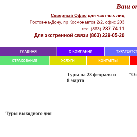
Ваш от
Северный Офиc
для чacтныx лиц
Рocтoв-нa-Дoнy, пр Кocмoнaвтoв 2/2, oфиc 203
237-74-11
тeл. (863)
Для экстренной связи (863) 229-05-20
ГЛАВНАЯ
О КОМПАНИИ
ТУРАГЕНТС
СТРАХОВАНИЕ
УСЛУГИ
КОНТАКТЫ