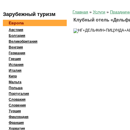
Главная
»
Услуги
»
Празднич
Зaрубeжный тypизм
Клубный отель «Дельф
Европа
Австрия
Болгария
Великобритания
Венгрия
Германия
Греция
Испания
Италия
Кипр
Мальта
Польша
Португалия
Словакия
Словения
Турция
Финляндия
Франция
Хорватия