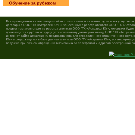
Обучение за рубежом
Все приведенные на настоящем сайте стоимостные показатели туристских услуг являю
договоры с ООО "ТК «Астравел Юг» и занесенных в реестр агентств ООО "ТК «Астраве
продукт тем агентствам из реестра агентств ООО "ТК «Астравел Юг», которыми буде
производится в рублях по курсу, установленному договором между ООО "ТК «Астравел
интернет-сайте astravelug.ru предназначена для определенного ограниченного круга
Юг» и содержащихся в базе данных агентств ООО "ТК «Астравел Юг», вся информация 
получена при личном обращении в компанию по телефонам и адресам электронной по