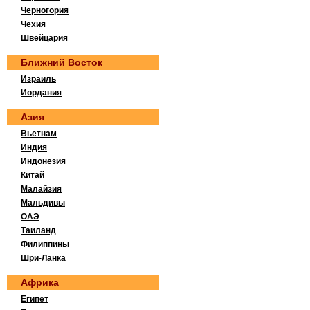
Черногория
Чехия
Швейцария
Ближний Восток
Израиль
Иордания
Азия
Вьетнам
Индия
Индонезия
Китай
Малайзия
Мальдивы
ОАЭ
Таиланд
Филиппины
Шри-Ланка
Африка
Египет