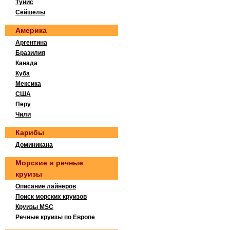
Тунис
Сейшелы
Америка
Аргентина
Бразилия
Канада
Куба
Мексика
США
Перу
Чили
Карибы
Доминикана
Морские и речные
круизы
Описание лайнеров
Поиск морских круизов
Круизы MSC
Речные круизы по Европе