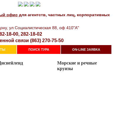
!
ый офис
для агентств, частных лиц, корпоративных
oнy, yл Сoциaлиcтичecкaя 88, оф 410"А"
82-18-00, 282-18-02
енной связи (863) 270-75-50
КТЫ
ПОИСК ТУРА
ON-LINE ЗАЯВКА