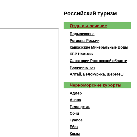
Рoccийcкий туризм
Отдых и лечение
Подмосковье
Регионы России
Кавказские Минеральные Воды
КБР Нальчик
Санатории Ростовской области
Горячий ключ
Алтай, Белокуриха, Шерегеш
Черноморские курорты
Адлер
Анапа
Геленджик
Сочи
Туапсе
Ейск
Крым