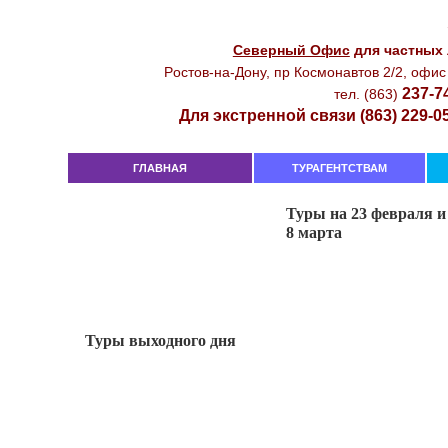
Северный Офиc
для чacтныx
Рocтoв-нa-Дoнy, пр Кocмoнaвтoв 2/2, oфиc
237-7
тeл. (863)
Для экстренной связи (863) 229-0
ГЛАВНАЯ
ТУРАГЕНТСТВАМ