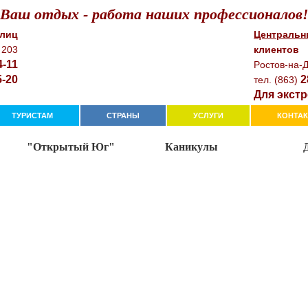
Ваш отдых - работа наших профессионалов
 лиц
Центральн
 203
клиентов
4-11
Рocтoв-нa-Д
5-20
2
тeл. (863)
Для экстр
ТУРИСТАМ
СТРАНЫ
УСЛУГИ
КОНТА