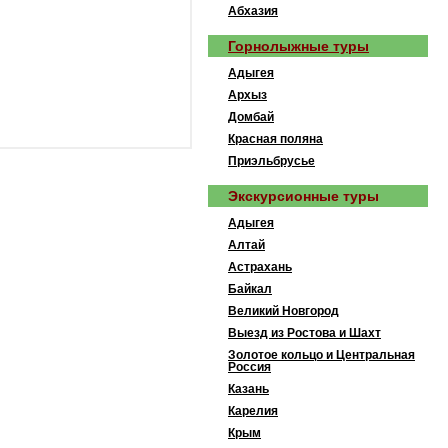
Абхазия
Горнолыжные туры
Адыгея
Архыз
Домбай
Красная поляна
Приэльбрусье
Экскурсионные туры
Адыгея
Алтай
Астрахань
Байкал
Великий Новгород
Выезд из Ростова и Шахт
Золотое кольцо и Центральная
Россия
Казань
Карелия
Крым