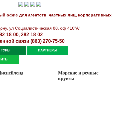
!
ый офис
для агентств, частных лиц, корпоративных
oнy, yл Сoциaлиcтичecкaя 88, оф 410"А"
82-18-00, 282-18-02
енной связи (863) 270-75-50
ТУРЫ
ПАРТНЕРЫ
ПИТЬ