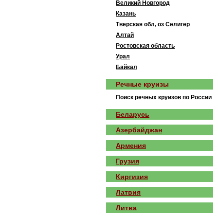
Великий Новгород
Казань
Тверская обл, оз Селигер
Алтай
Ростовская область
Урал
Байкал
Речные круизы
Поиск речных круизов по России
Беларусь
Азербайджан
Армения
Грузия
Киргизия
Латвия
Литва