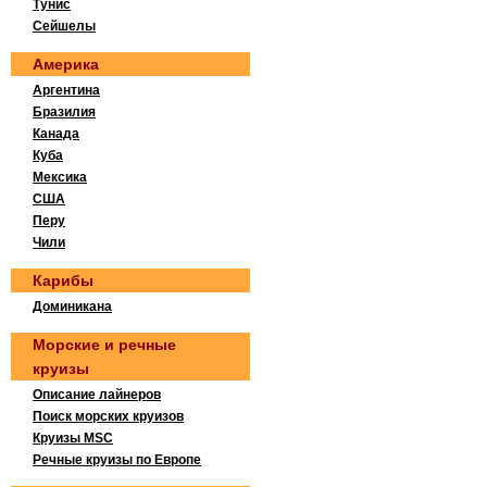
Тунис
Сейшелы
Америка
Аргентина
Бразилия
Канада
Куба
Мексика
США
Перу
Чили
Карибы
Доминикана
Морские и речные
круизы
Описание лайнеров
Поиск морских круизов
Круизы MSC
Речные круизы по Европе