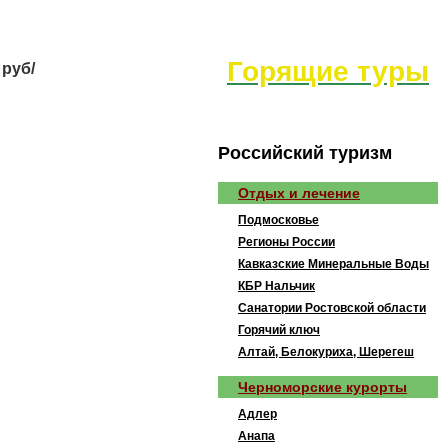
Горящие туры
 руб/
Рoccийcкий тyризм
Отдых и лечение
Подмосковье
Регионы России
Кавказские Минеральные Воды
КБР Нальчик
Санатории Ростовской области
Горячий ключ
Алтай, Белокуриха, Шерегеш
Черноморские курорты
Адлер
Анапа