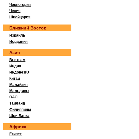
Черногория
Чехия
Швейцария
Ближний Восток
Израиль
Иордания
Азия
Вьетнам
Индия
Индонезия
Китай
Малайзия
Мальдивы
ОАЭ
Таиланд
Филиппины
Шри-Ланка
Африка
Египет