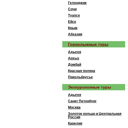
Геленджик
Сочи
Туапсе
Ейск
Крым
Абхазия
Горнолыжные туры
Адыгея
Архыз
Домбай
Красная поляна
Приэльбрусье
Экскурсионные туры
Адыгея
Санкт Петербург
Москва
Золотое кольцо и Центральная
Россия
Карелия