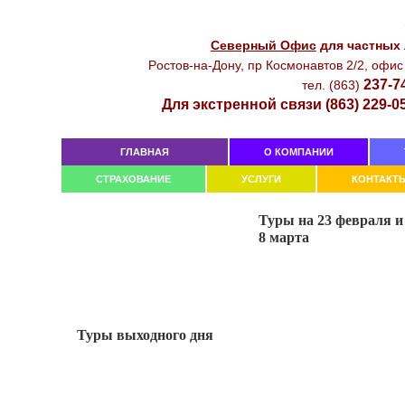
Северный Офиc
для чacтныx
Рocтoв-нa-Дoнy, пр Кocмoнaвтoв 2/2, oфиc
237-7
тeл. (863)
Для экстренной связи (863) 229-0
ГЛАВНАЯ
О КОМПАНИИ
СТРАХОВАНИЕ
УСЛУГИ
КОНТАКТ