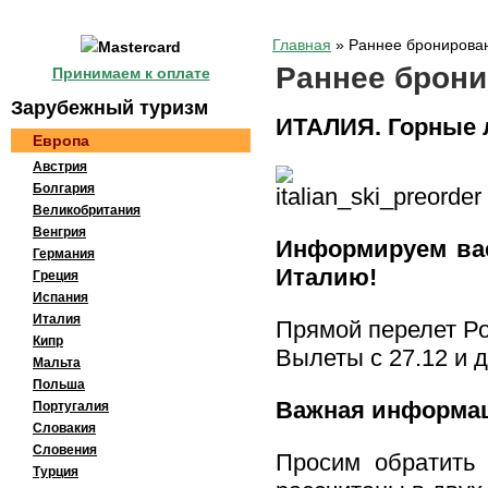
Главная
»
Раннее бронирова
Раннее брон
Принимаем к оплате
Зaрубeжный тypизм
ИТАЛИЯ. Горные
Европа
Австрия
Болгария
Великобритания
Венгрия
Информируем ва
Германия
Италию!
Греция
Испания
Италия
Прямой перелет Ро
Кипр
Вылеты с 27.12 и 
Мальта
Польша
Важная информа
Португалия
Словакия
Словения
Просим обратить 
Турция