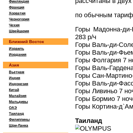
рассчитаны в двух
Финляндия
Франция
Хорватия
по обычным тариф
Черногория
Чехия
Горы Мадонна-ди-
Швейцария
283 р/ч
Ближний Восток
Горы Валь-ди-Соле 
Израиль
Горы Валь-ди-Фьем
Иордания
Горы Фолгария 7 но
Азия
Горы Валь-Гардена 
Вьетнам
Горы Сан-Мартино-
Индия
Горы Валь-ди-Фасса
Индонезия
Горы Ливиньо 7 ноч
Китай
Малайзия
Горы Бормио 7 ноче
Мальдивы
Горы Кортина-д`Амп
ОАЭ
Таиланд
Таиланд
Филиппины
Шри-Ланка