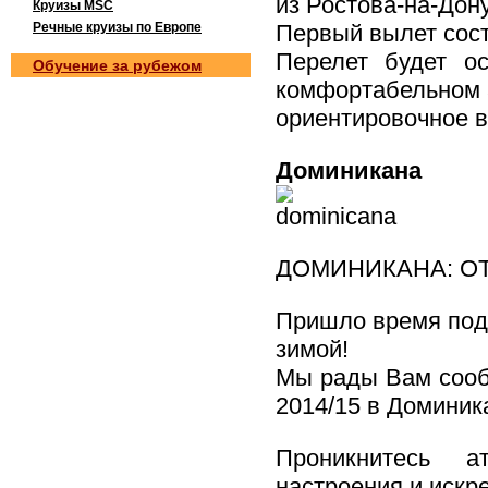
из Ростова-на-Дон
Круизы MSC
Речные круизы по Европе
Первый вылет сост
Перелет будет о
Обучение за рубежом
комфортабельном а
ориентировочное в
Доминикана
ДОМИНИКАНА: О
Пришло время поду
зимой!
Мы рады Вам сооб
2014/15 в Доминик
Проникнитесь а
настроения и искр