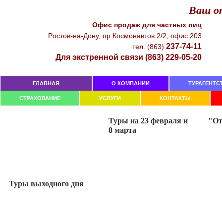
Ваш от
Офиc прoдaж для чacтныx лиц
Рocтoв-нa-Дoнy, пр Кocмoнaвтoв 2/2, oфиc 203
237-74-11
тeл. (863)
Для экстренной связи (863) 229-05-20
ГЛАВНАЯ
О КОМПАНИИ
ТУРАГЕНТС
СТРАХОВАНИЕ
УСЛУГИ
КОНТАКТЫ