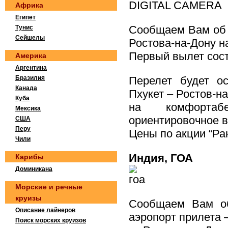
Африка
Египет
Сообщаем Вам об 
Тунис
Сейшелы
Ростова-на-Дону н
Первый вылет сост
Америка
Аргентина
Бразилия
Перелет будет ос
Канада
Пхукет – Ростов-
Куба
на комфортабе
Мексика
ориентировочное в
США
Перу
Цены по акции “Ра
Чили
Индия, ГОА
Карибы
Доминикана
Морские и речные
круизы
Сообщаем Вам о
Описание лайнеров
аэропорт прилета 
Поиск морских круизов