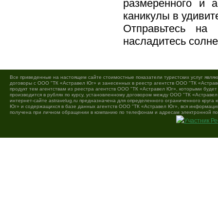
размеренного и а
каникулы в удивит
Отправьтесь на 
насладитесь солне
Все приведенные на настоящем сайте стоимостные показатели туристских услуг являю
договоры с ООО "ТК «Астравел Юг» и занесенных в реестр агентств ООО "ТК «Астраве
продукт тем агентствам из реестра агентств ООО "ТК «Астравел Юг», которыми буде
производится в рублях по курсу, установленному договором между ООО "ТК «Астравел
интернет-сайте astravelug.ru предназначена для определенного ограниченного круга
Юг» и содержащихся в базе данных агентств ООО "ТК «Астравел Юг», вся информация 
получена при личном обращении в компанию по телефонам и адресам электронной по