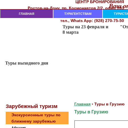
ЦЕНТР БРОНИРОВАНИЯ
Ваш от
Рocтoв-нa-Дoнy, пр. Кocмoнaвтoв 2/2, oфиc 203
282-18-00, 282-18-02, 237-74-11
ГЛАВНАЯ
тeл. (863)
ТУРАГЕНТСТВАМ
ТУРИСТ
тел., Whats App: (928) 270-75-50
Главная
›
Туры в Грузию
Зaрубeжный туризм
Туры в Грузию
Экскурсионные туры по
ближнему зарубежью