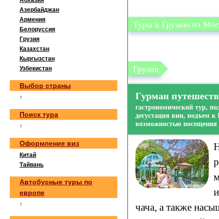
Абхазия
Азербайджан
Армения
Белоруссия
Грузия
Казахстан
Кыргызстан
Узбекистан
Выбор страны
↑
Поиск тура
↑
Оформление виз
Китай
Тайвань
Автобусные туры по
европе
↑