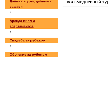
Дайвинг-туры, дайвинг-
сафари
↑
Аренда вилл и
апартаментов
↑
Свадьба за рубежом
↑
Обучение за рубежом