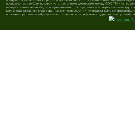
производится в рублях по курсу, установленному договором между ООО "ТК «Астравел
интернет-сайте astravelug.ru предназначена для определенного ограниченного круга
Юг» и содержащихся в базе данных агентств ООО "ТК «Астравел Юг», вся информация 
получена при личном обращении в компанию по телефонам и адресам электронной по