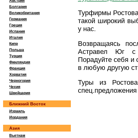
Австрия
Болгария
Турфирмы Ростова
Великобритания
Германия
такой широкий выб
Греция
у нас.
Испания
Италия
Возвращаясь пос
Кипр
Польша
Астравел Юг с 
Турция
Порадуйте себя и 
Финляндия
в любую другую ст
Франция
Хорватия
Черногория
Туры из Ростов
Чехия
спец.предложения 
Швейцария
Ближний Восток
Израиль
Иордания
Азия
Вьетнам