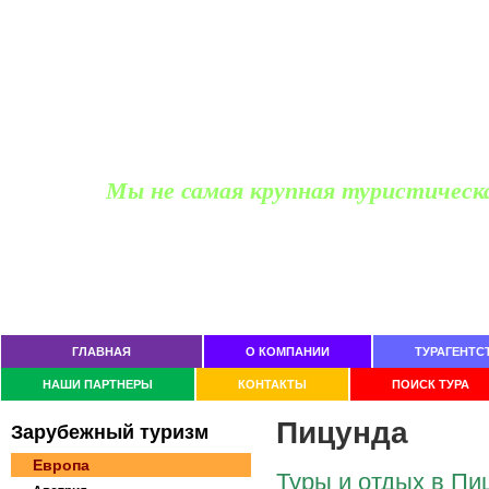
Мы не самая крупная туристическ
Офис продаж для частных лиц
Ростов-на-Дону, пр Космонавтов 2/2, офис 505
тел. (863)
229-05-20, 237-74-11
ГЛАВНАЯ
О КОМПАНИИ
ТУРАГЕНТС
НАШИ ПАРТНЕРЫ
КОНТАКТЫ
ПОИСК ТУРА
Пицунда
Зaрубeжный тypизм
Европа
Туры и отдых в Пи