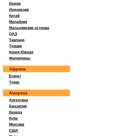
Индия
Индонезия
Китай
Малайзия
Мальдивские острова
ОАЭ
Таиланд
Турция
Корея Южная
Филиппины
Африка
Египет
Тунис
Америка
Аргентина
Бразилия
Канада
Куба
Мексика
США