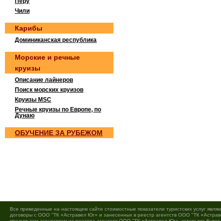
Перу
Чили
Карибы
Доминиканская республика
Морские и речные
круизы
Описание лайнеров
Поиск морских круизов
Круизы MSC
Речные круизы по Европе, по
Дунаю
OБУЧEНИE ЗА РУБEЖOМ
Все приведенные на настоящем сайте стоимостные показатели туристских услуг являю
договоры с ООО "ТК «Астравел Юг» и занесенных в реестр агентств ООО "ТК «Астраве
продукт тем агентствам из реестра агентств ООО "ТК «Астравел Юг», которыми буде