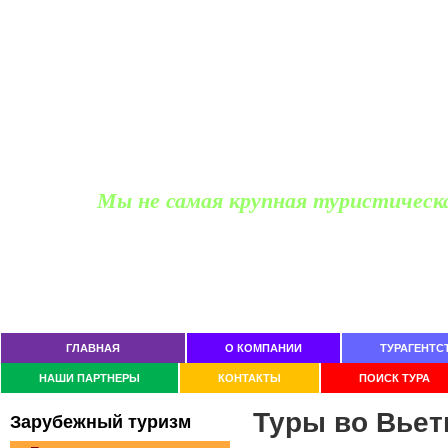
Мы не самая крупная туристическ
Офис продаж для частных лиц
Ростов-на-Дону, пр Космонавтов 2/2, офис 505
тел. (863)
229-05-20, 237-74-11
ГЛАВНАЯ
О КОМПАНИИ
ТУРАГЕНТС
НАШИ ПАРТНЕРЫ
КОНТАКТЫ
ПОИСК ТУРА
Туры во Вьет
Зaрубeжный тypизм