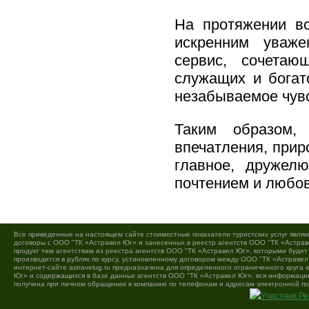
На протяжении в
искренним уваже
сервис, сочета
служащих и богат
незабываемое чувс
Таким образом,
впечатления, прир
главное, дружел
почтением и любов
Все приведенные на настоящем сайте стоимостные показатели туристских услуг являю
договоры с ООО "ТК «Астравел Юг» и занесенных в реестр агентств ООО "ТК «Астраве
продукт тем агентствам из реестра агентств ООО "ТК «Астравел Юг», которыми буде
производится в рублях по курсу, установленному договором между ООО "ТК «Астравел
интернет-сайте astravelug.ru предназначена для определенного ограниченного круга
Юг» и содержащихся в базе данных агентств ООО "ТК «Астравел Юг», вся информация 
получена при личном обращении в компанию по телефонам и адресам электронной по