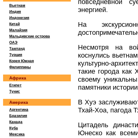
повседневной с
Вьетнам
энергией.
Индия
Индонезия
На экскурси
Китай
Малайзия
достопримечательн
Мальдивские острова
ОАЭ
Несмотря на во
Таиланд
коснулись вьетна
Турция
Корея Южная
культурно-архитек
Филиппины
такие города как 
Африка
своему уникальны
Египет
памятники истории
Тунис
В Хуэ заслуживаю
Америка
Тхай-Хоа, пагода 
Аргентина
Бразилия
Канада
Цитадель династ
Куба
Юнеско как всеми
Мексика