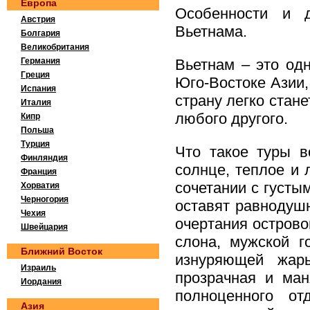
Европа
Особенности и д
Австрия
Вьетнама.
Болгария
Великобритания
Германия
Вьетнам – это одн
Греция
Юго-Востоке Азии,
Испания
страну легко стан
Италия
любого другого.
Кипр
Польша
Турция
Что такое туры в
Финляндия
солнце, теплое и
Франция
сочетании с густ
Хорватия
Черногория
оставят равнодуш
Чехия
очертания остров
Швейцария
слона, мужской г
Ближний Восток
изнуряющей жар
Израиль
прозрачная и ман
Иордания
полноценного от
Азия