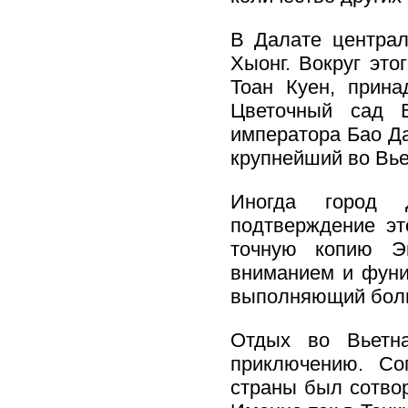
В Далате централ
Хыонг. Вокруг это
Тоан Куен, прина
Цветочный сад 
императора Бао Да
крупнейший во Вье
Иногда город 
подтверждение эт
точную копию Э
вниманием и фуни
выполняющий боль
Отдых во Вьетн
приключению. Со
страны был сотво