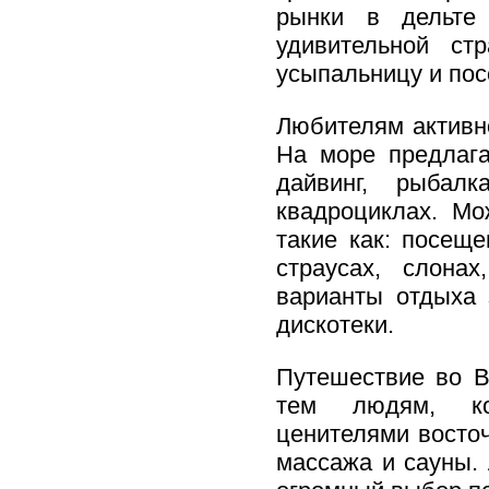
рынки в дельте
удивительной ст
усыпальницу и посе
Любителям активно
На море предлага
дайвинг, рыбал
квадроциклах. Мо
такие как: посещ
страусах, слона
варианты отдыха 
дискотеки.
Путешествие во В
тем людям, ко
ценителями восто
массажа и сауны.