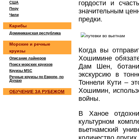
гордости и счаст
США
Перу
значительным ценн
Чили
предки.
Карибы
Доминиканская республика
Морские и речные
Когда вы отправи
круизы
Хошимине обязате
Описание лайнеров
Поиск морских круизов
Дам Шен, ботани
Круизы MSC
экскурсию в тонн
Речные круизы по Европе, по
Дунаю
Тоннели Кути – э
Хошимин, использ
OБУЧEНИE ЗА РУБEЖOМ
войны.
В Ханое отдохни
культурном компл
вьетнамский уни
количество других