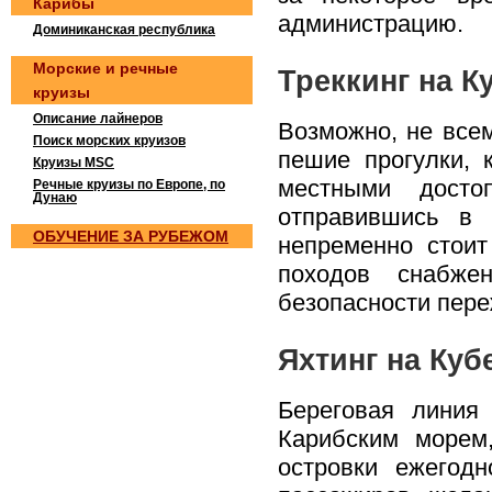
Карибы
администрацию.
Доминиканская республика
Морские и речные
Треккинг на К
круизы
Описание лайнеров
Возможно, не всем
Поиск морских круизов
пешие прогулки, 
Круизы MSC
местными достоп
Речные круизы по Европе, по
Дунаю
отправившись в 
OБУЧEНИE ЗА РУБEЖOМ
непременно стоит
походов снабже
безопасности пере
Яхтинг на Куб
Береговая линия
Карибским морем
островки ежегод