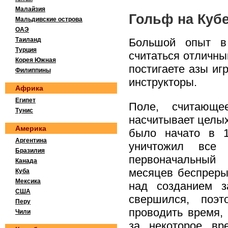
Малайзия
Гольф на Куб
Мальдивские острова
ОАЭ
Таиланд
Большой опыт в 
Турция
считаться отличны
Корея Южная
постигаете азы иг
Филиппины
инструкторы.
Африка
Египет
Поле, считающе
Тунис
насчитывает целых
Америка
было начато в 1
Аргентина
уничтожил все 
Бразилия
первоначальный
Канада
месяцев беспреры
Куба
Мексика
над созданием з
США
свершился, поэ
Перу
проводить время,
Чили
за некоторое вр