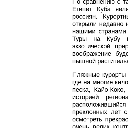
По сравнению с т
Египет Куба явл
россиян. Курорт
открыли недавно н
нашими странами 
Туры на Кубу в
экзотической при
воображение буд
пышной растительн
Пляжные курорты 
где на многие кил
песка, Кайо-Коко
историей регион
расположившийся н
преклонных лет с
осмотреть прекра
очень велик кон