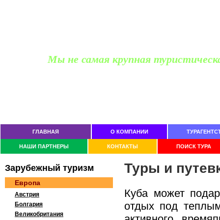
Мы не самая крупная туристическ
Офис продаж для частных лиц
Ростов-на-Дону, пр Космонавтов 2/2, офис 505
тел. (863)
229-05-20, 237-74-11
ГЛАВНАЯ
О КОМПАНИИ
ТУРАГЕНТС
НАШИ ПАРТНЕРЫ
КОНТАКТЫ
ПОИСК ТУРА
Туры и путев
Зaрубeжный тypизм
Европа
Куба может подар
Австрия
отдых под теплым
Болгария
Великобритания
активного время