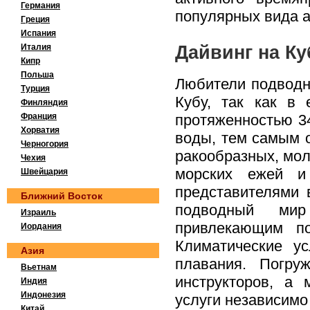
Германия
популярных вида а
Греция
Испания
Италия
Дайвинг на Ку
Кипр
Польша
Любители подводно
Турция
Кубу, так как в
Финляндия
Франция
протяженностью 3
Хорватия
воды, тем самым о
Черногория
ракообразных, мол
Чехия
морских ежей и
Швейцария
представителями 
Ближний Восток
подводный мир
Израиль
привлекающим по
Иордания
Климатические у
Азия
плавания. Погру
Вьетнам
инструкторов, а 
Индия
Индонезия
услуги независимо 
Китай