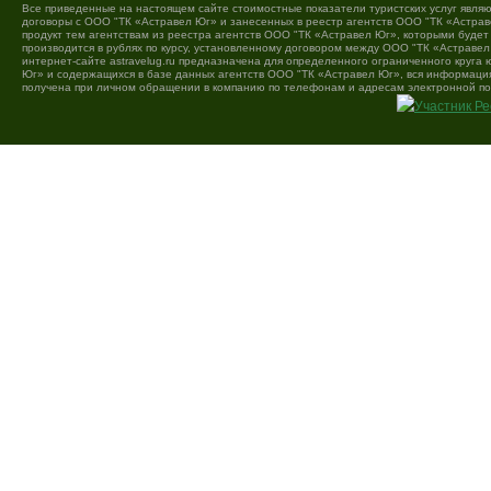
Все приведенные на настоящем сайте стоимостные показатели туристских услуг являю
договоры с ООО "ТК «Астравел Юг» и занесенных в реестр агентств ООО "ТК «Астраве
продукт тем агентствам из реестра агентств ООО "ТК «Астравел Юг», которыми буде
производится в рублях по курсу, установленному договором между ООО "ТК «Астравел
интернет-сайте astravelug.ru предназначена для определенного ограниченного круга
Юг» и содержащихся в базе данных агентств ООО "ТК «Астравел Юг», вся информация 
получена при личном обращении в компанию по телефонам и адресам электронной по