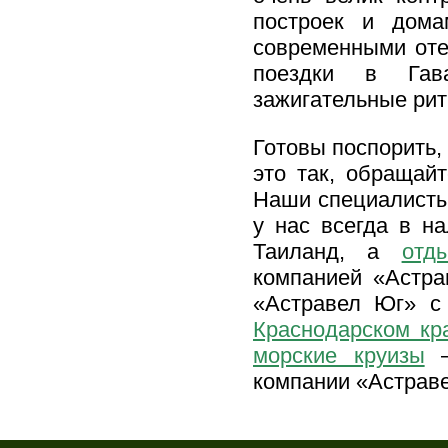
построек и дома
современными оте
поездки в Гав
зажигательные ри
Готовы поспорить,
это так, обращай
Наши специалисты 
у нас всегда в н
Таиланд, а
отд
компанией «Астра
«Астравел Юг» с 
Краснодарском кр
морские круизы
–
компании «Астрав