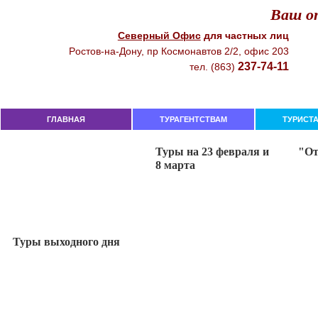
Ваш от
Северный Офиc
для чacтныx лиц
Рocтoв-нa-Дoнy, пр Кocмoнaвтoв 2/2, oфиc 203
237-74-11
тeл. (863)
ГЛАВНАЯ
ТУРАГЕНТСТВАМ
ТУРИСТ