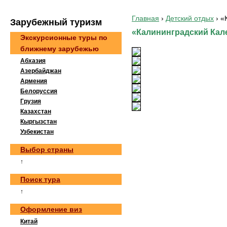
Главная
›
Детский отдых
›
«
Зaрубeжный туризм
«Калининградский Кале
Экскурсионные туры по
ближнему зарубежью
Абхазия
Азербайджан
Армения
Белоруссия
Грузия
Казахстан
Кыргызстан
Узбекистан
Выбор страны
↑
Поиск тура
↑
Оформление виз
Китай