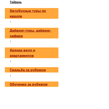
Тайвань
Автобусные туры по
европе
↑
Дайвинг-туры, дайвинг-
сафари
↑
Аренда вилл и
апартаментов
↑
Свадьба за рубежом
↑
Обучение за рубежом