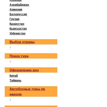
Абхазия
Азербайджан
Армения
Белоруссия
Грузия
Казахстан
Кыргызстан
Узбекистан
Выбор страны
↑
Поиск тура
↑
Оформление виз
Китай
Тайвань
Автобусные туры по
европе
↑