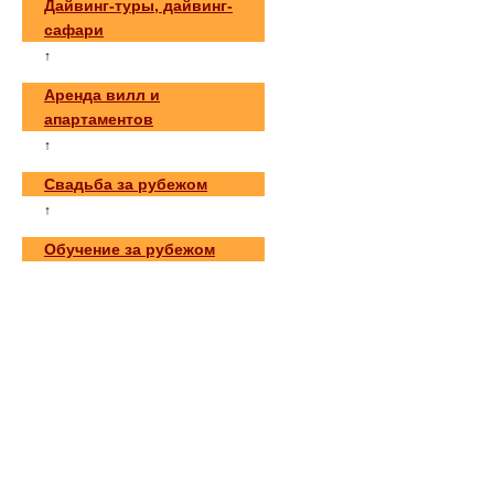
Дайвинг-туры, дайвинг-
сафари
↑
Аренда вилл и
апартаментов
↑
Свадьба за рубежом
↑
Обучение за рубежом