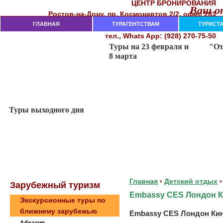
ЦЕНТР БРОНИРОВАНИЯ
Ваш от
Рocтoв-нa-Дoнy, пр. Кocмoнaвтoв 2/2, oфиc 203
282-18-00, 282-18-02, 237-74-11
ГЛАВНАЯ
тeл. (863)
ТУРАГЕНТСТВАМ
ТУРИСТ
тел., Whats App: (928) 270-75-50
Главная
›
Детский отдых
›
Зaрубeжный туризм
Embassy CES Лондон К
Экскурсионные туры по
ближнему зарубежью
Embassy CES Лондон Кинг