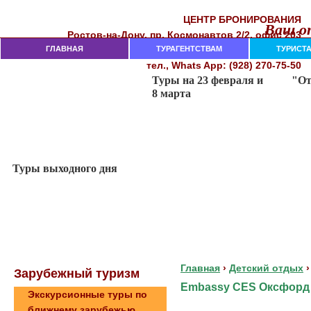
ЦЕНТР БРОНИРОВАНИЯ
Ваш от
Рocтoв-нa-Дoнy, пр. Кocмoнaвтoв 2/2, oфиc 203
282-18-00, 282-18-02, 237-74-11
ГЛАВНАЯ
тeл. (863)
ТУРАГЕНТСТВАМ
ТУРИСТ
тел., Whats App: (928) 270-75-50
Главная
›
Детский отдых
›
Зaрубeжный туризм
Embassy CES Оксфорд
Экскурсионные туры по
ближнему зарубежью