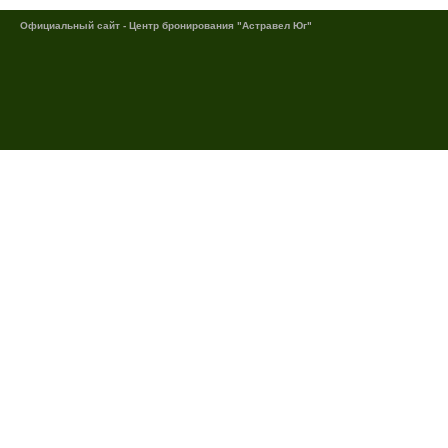
Официальный сайт - Центр бронирования "Астравел Юг"