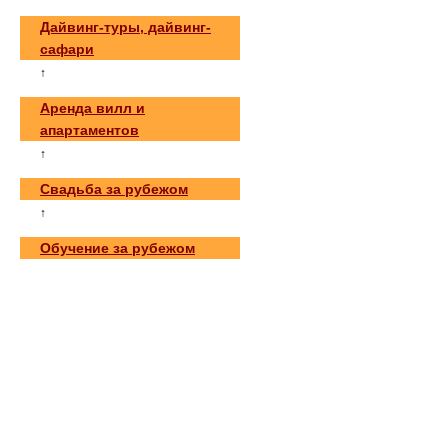
Дайвинг-туры, дайвинг-
сафари
↑
Аренда вилл и
апартаментов
↑
Свадьба за рубежом
↑
Обучение за рубежом