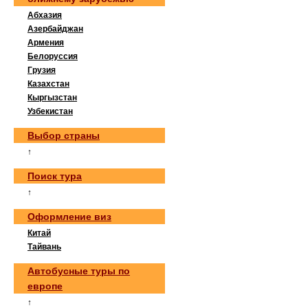
Абхазия
Азербайджан
Армения
Белоруссия
Грузия
Казахстан
Кыргызстан
Узбекистан
Выбор страны
↑
Поиск тура
↑
Оформление виз
Китай
Тайвань
Автобусные туры по
европе
↑