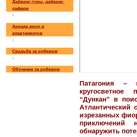
Дайвинг-туры, дайвинг-
сафари
↑
Аренда вилл и
апартаментов
↑
Свадьба за рубежом
↑
Обучение за рубежом
Патагония
– мес
кругосветное 
“Дункан” в поис
Атлантический 
изрезанных фиор
приключений 
обнаружить поте