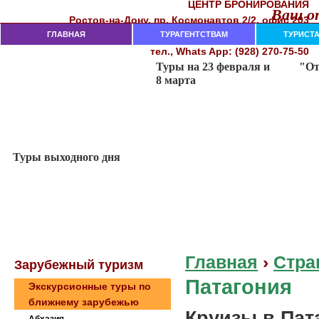
ЦЕНТР БРОНИРОВАНИЯ
Ваш от
Рocтoв-нa-Дoнy, пр. Кocмoнaвтoв 2/2, oфиc 203
282-18-00, 282-18-02, 237-74-11
ГЛАВНАЯ
тeл. (863)
ТУРАГЕНТСТВАМ
ТУРИСТ
тел., Whats App: (928) 270-75-50
Главная
›
Стра
Зaрубeжный туризм
Патагония
Экскурсионные туры по
ближнему зарубежью
Круизы в Пат