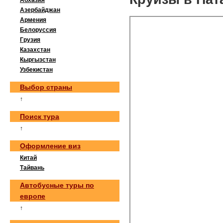
Абхазия
Азербайджан
Армения
Белоруссия
Грузия
Казахстан
Кыргызстан
Узбекистан
Выбор страны
↑
Поиск тура
↑
Оформление виз
Китай
Тайвань
Автобусные туры по
европе
↑