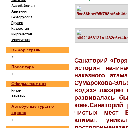
Абхазия
Азербайджан
Армения
Белоруссия
Грузия
Казахстан
Кыргызстан
Узбекистан
Выбор страны
↑
Санаторий «Горя
история начина
Поиск тура
↑
наказного атам
Сумарокова-Эль
Оформление виз
водах» лазарет 
Китай
развивалась бы
Тайвань
коек.Санаторий
Автобусные туры по
чистых мест Е
европе
климат, уника
↑
достопримеча