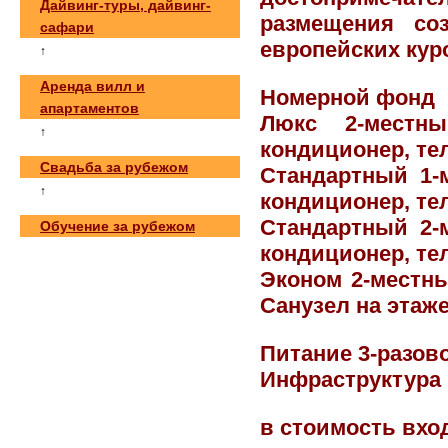
Дайвинг-туры, дайвинг-
размещения со
сафари
европейских кур
↑
Аренда вилл и
Номерной фонд
апартаментов
Люкс 2-местн
↑
кондиционер, те
Свадьба за рубежом
Стандартный 1-м
↑
кондиционер, те
Стандартный 2-м
Обучение за рубежом
кондиционер, те
Эконом 2-местный
Санузел на этаж
Питание 3-разов
Инфраструктура 
в стоимость вхо