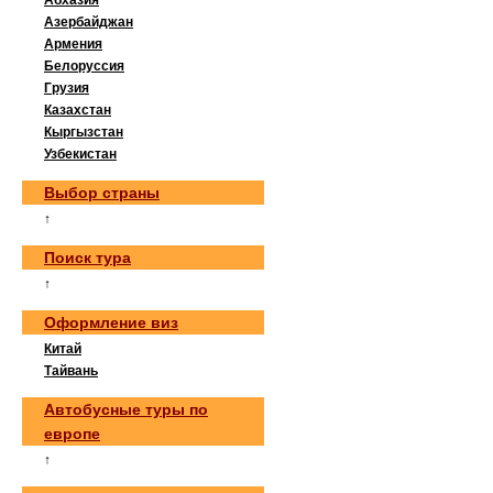
Абхазия
Азербайджан
Армения
Белоруссия
Грузия
Казахстан
Кыргызстан
Узбекистан
Выбор страны
↑
Поиск тура
↑
Оформление виз
Китай
Тайвань
Автобусные туры по
европе
↑