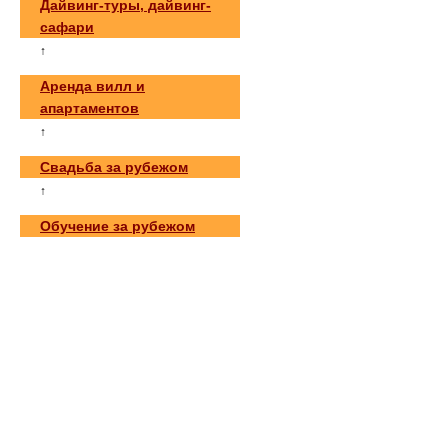
Дайвинг-туры, дайвинг-
сафари
↑
Аренда вилл и
апартаментов
↑
Свадьба за рубежом
↑
Обучение за рубежом