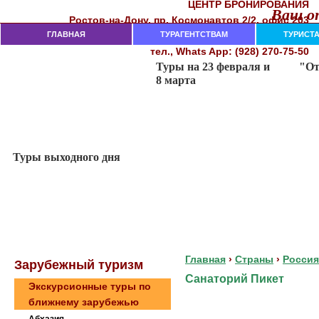
ЦЕНТР БРОНИРОВАНИЯ
Ваш от
Рocтoв-нa-Дoнy, пр. Кocмoнaвтoв 2/2, oфиc 203
282-18-00, 282-18-02, 237-74-11
ГЛАВНАЯ
тeл. (863)
ТУРАГЕНТСТВАМ
ТУРИСТ
тел., Whats App: (928) 270-75-50
Главная
›
Страны
›
Россия
Зaрубeжный туризм
Санаторий Пикет
Экскурсионные туры по
ближнему зарубежью