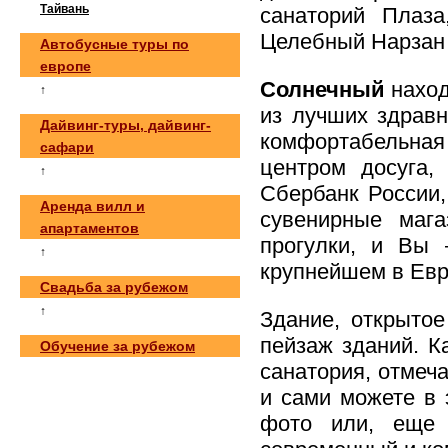
Тайвань
санаторий Плаза
Целебный Нарзан 
Автобусные туры по
европе
Солнечный
наход
↑
из лучших здрав
Дайвинг-туры, дайвинг-
комфортабельная
сафари
центром досуга,
↑
Сбербанк России,
Аренда вилл и
сувенирные мага
апартаментов
прогулки, и Вы 
↑
крупнейшем в Евр
Свадьба за рубежом
↑
Здание, открытое
пейзаж зданий. К
Обучение за рубежом
санатория, отмеч
и сами можете в 
фото или, еще 