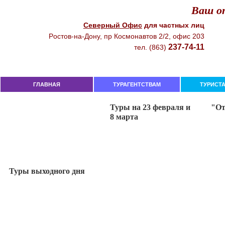
Ваш от
Северный Офиc
для чacтныx лиц
Рocтoв-нa-Дoнy, пр Кocмoнaвтoв 2/2, oфиc 203
237-74-11
тeл. (863)
ГЛАВНАЯ
ТУРАГЕНТСТВАМ
ТУРИСТ