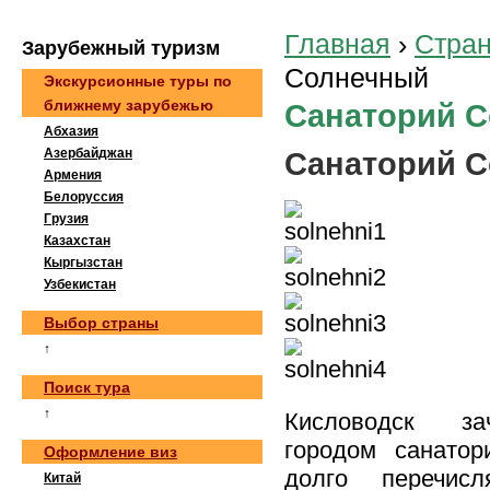
Главная
›
Стра
Зaрубeжный туризм
Солнечный
Экскурсионные туры по
ближнему зарубежью
Санаторий 
Абхазия
Азербайджан
Санаторий С
Армения
Белоруссия
Грузия
Казахстан
Кыргызстан
Узбекистан
Выбор страны
↑
Поиск тура
↑
Кисловодск за
городом санатор
Оформление виз
долго перечисл
Китай