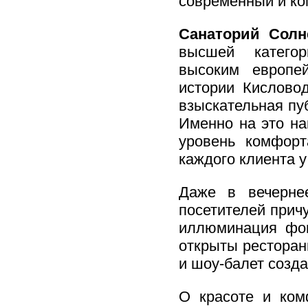
современный и ко
Санаторий Сол
высшей категор
высоким европе
истории Кислово
взыскательная пу
Именно на это н
уровень комфорт
каждого клиента 
Даже в вечерн
посетителей прич
иллюминация фон
открыты ресторан
и шоу-балет созд
О красоте и ком