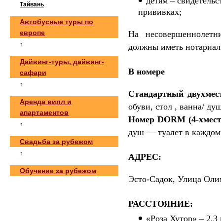
детям – свидетельс
Тайвань
прививках;
Автобусные туры по
европе
На несовершеннолетн
↑
должны иметь нотариал
Дайвинг-туры, дайвинг-
В номере
сафари
↑
Стандартный двухмес
Аренда вилл и
обуви, стол , ванна/ д
апартаментов
Номер DORM (4-хмес
↑
душ — туалет в каждом
Свадьба за рубежом
↑
АДРЕС:
Обучение за рубежом
Эсто-Садок, Улица Оли
РАССТОЯНИЕ:
«Роза Хутор» – 2,3 