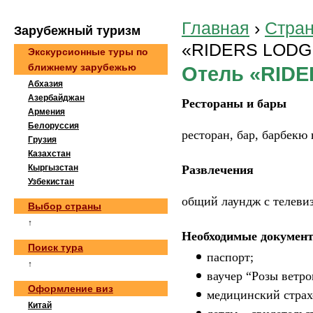
Главная
›
Стра
Зaрубeжный туризм
«RIDERS LODG
Экскурсионные туры по
ближнему зарубежью
Отель «RID
Абхазия
Азербайджан
Рестораны и бары
Армения
Белоруссия
ресторан, бар, барбекю
Грузия
Казахстан
Кыргызстан
Развлечения
Узбекистан
общий лаундж с телевиз
Выбор страны
↑
Необходимые докумен
Поиск тура
паспорт;
↑
ваучер “Розы ветро
Оформление виз
медицинский страх
Китай