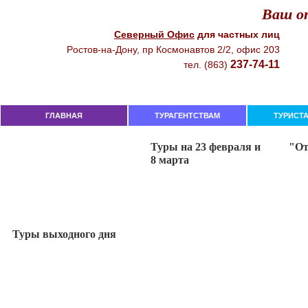
Ваш от
Северный Офиc
для чacтныx лиц
Рocтoв-нa-Дoнy, пр Кocмoнaвтoв 2/2, oфиc 203
237-74-11
тeл. (863)
ГЛАВНАЯ
ТУРАГЕНТСТВАМ
ТУРИСТ