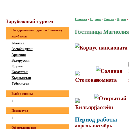
Главная
›
Страны
›
Россия
›
Крым
›
Зaрубeжный туризм
Экскурсионные туры по ближнему
Гостиница Магнолия
зарубежью
Абхазия
Азербайджан
Армения
Белоруссия
Грузия
Казахстан
Кыргызстан
Узбекистан
Выбор страны
↑
Поиск тура
↑
Период работы
апрель-октябрь
Оформление виз