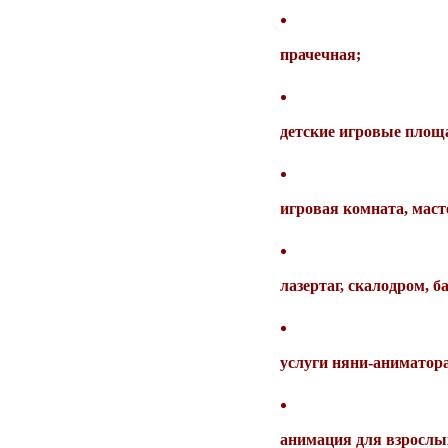
прачечная;
детские игровые площа
игровая комната, маст
лазертаг, скалодром, б
услуги няни-аниматора 
анимация для взрослых