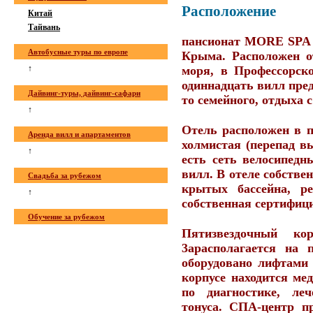
Расположение
Китай
Тайвань
пансионат
MORE SPA
Автобусные туры по европе
Крыма. Расположен о
↑
моря, в Профессорск
одиннадцать вилл пре
Дайвинг-туры, дайвинг-сафари
то семейного, отдыха 
↑
Отель расположен в п
Аренда вилл и апартаментов
холмистая (перепад вы
↑
есть сеть велосипед
вилл. В отеле собств
Свадьба за рубежом
крытых бассейна, р
↑
собственная сертифиц
Обучение за рубежом
Пятизвездочный ко
3aрасполагается на 
оборудовано лифтами 
корпусе находится ме
по диагностике, ле
тонуса. СПА-центр пр