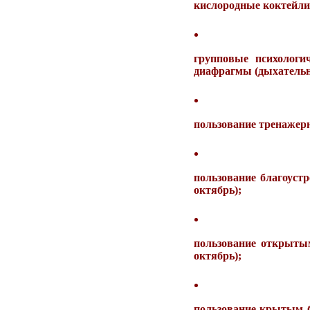
кислородные коктейли 
групповые психолог
диафрагмы (дыхательн
пользование тренажер
пользование благоуст
октябрь);
пользование открытым
октябрь);
пользование крытым б