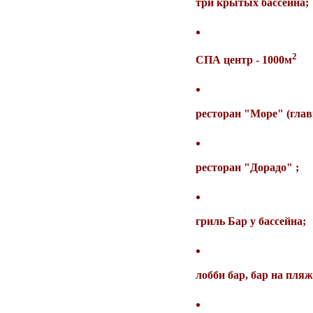
три крытых бассейна;
2
СПА центр - 1000м
ресторан "Море" (глав
ресторан "Дорадo" ;
гриль Бар у бассейна;
лобби бар, бар на пляже