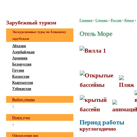
Главная
›
Страны
›
Россия
›
Крым
›
Зaрубeжный туризм
Экскурсионные туры по ближнему
Отель Море
зарубежью
Абхазия
Азербайджан
Армения
Белоруссия
Грузия
Казахстан
Кыргызстан
Узбекистан
Выбор страны
↑
Поиск тура
Период работы
↑
круглогодично
Оформление виз