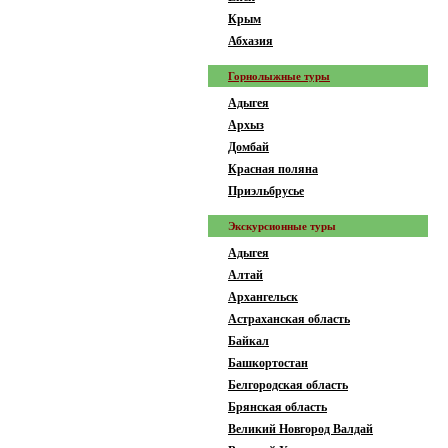
Крым
Абхазия
Горнолыжные туры
Адыгея
Архыз
Домбай
Красная поляна
Приэльбрусье
Экскурсионные туры
Адыгея
Алтай
Архангельск
Астраханская область
Байкал
Башкортостан
Белгородская область
Брянская область
Великий Новгород Валдай