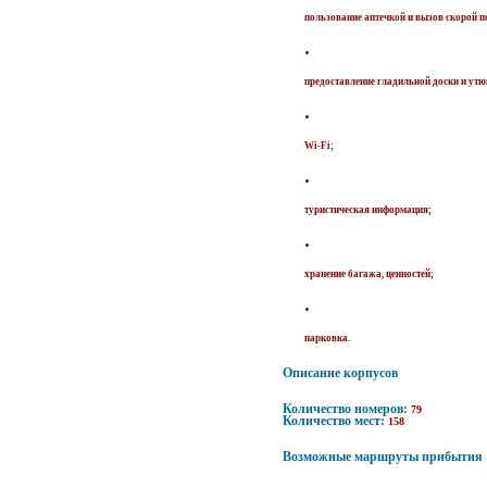
пользование аптечкой и вызов скорой 
предоставление гладильной доски и утю
Wi-Fi;
туристическая информация;
хранение багажа, ценностей;
парковка.
Описание корпусов
Количество номеров:
79
Количество мест:
158
Возможные маршруты прибытия