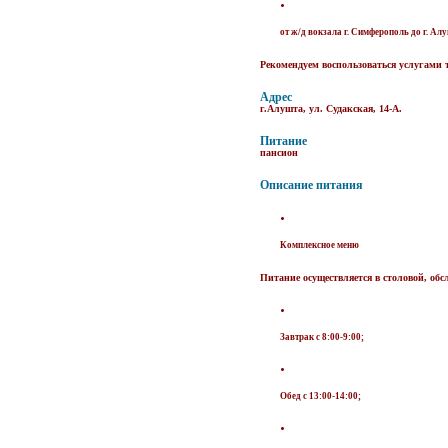
от ж/д вокзала г. Симферополь до г. А
Рекомендуем воспользоваться услугами т
Адрес
г.Алушта, ул. Судакская, 14-А.
Питание
пансион
Описание питания
Комплексное меню
Питание осуществляется в столовой, об
Завтрак с 8:00-9:00;
Обед с 13:00-14:00;