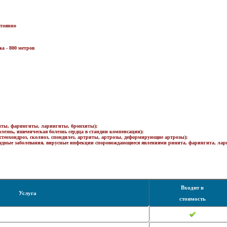
стоянно
а - 800 метров
иты, фарингиты, ларингиты, бронхиты);
лезнь, ишемическая болезнь сердца в стандии компенсации);
стеохондроз, сколиоз, спондилез, артриты, артрозы, деформирующие артрозы);
студные заболевания, вирусные инфекции споровождающиеся явлениями ринита, фарингита, лари
Входит в
Услуга
стоимость