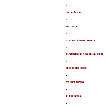
массаж (платно);
спа-услуги;
лечебные кабинеты (платно);
багажная комната/камера хранения;
экскурсионное бюро;
утренняя побудка;
поднос багажа;