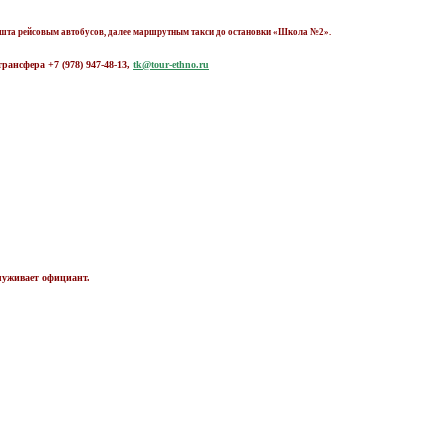
лушта рейсовым автобусов, далее маршрутным такси до остановки «Школа №2».
рансфера +7 (978) 947-48-13,
tk@tour-ethno.ru
служивает официант.