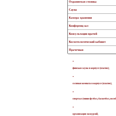
Охраняемая стоянка
Сауна
Камера хранения
Конференц-зал
Консультации врачей
Косметологический кабинет
Прачечная
финская сауна в корпусе (платно);
соляная комната в корпусе (платно);
спортзал (мини-футбол, баскетбол, воле
организация экскурсий;