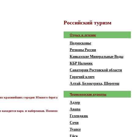
Рoccийcкий туризм
Отдых и лечение
Подмосковье
Регионы России
Кавказские Минеральные Воды
КБР Нальчик
Санатории Ростовской области
Горячий ключ
Алтай, Белокуриха, Шерегеш
Черноморские курорты
 из красивейших городов Южного берега
Адлер
Анапа
ом находится парк и набережная. Помимо
Геленджик
Сочи
Туапсе
Ейск