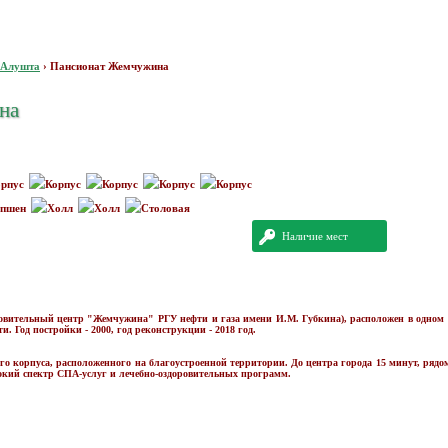
Алушта
›
Пансионат Жемчужина
на
Наличие мест
ровительный центр "Жемчужина" РГУ нефти и газа имени И.М. Губкина), расположен в одном
и. Год постройки - 2000, год реконструкции - 2018 год.
ного корпуса, расположенного на благоустроенной территории. До центра города 15 минут, ряд
кий спектр СПА-услуг и лечебно-оздоровительных программ.