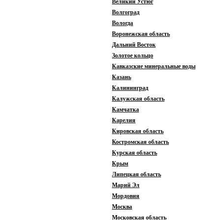
Великий Устюг
Волгоград
Вологда
Воронежская область
Дальний Восток
Золотое кольцо
Кавказские минеральные воды
Казань
Калининград
Калужская область
Камчатка
Карелия
Кировская область
Костромская область
Курская область
Крым
Липецкая область
Марий Эл
Мордовия
Москва
Московская область