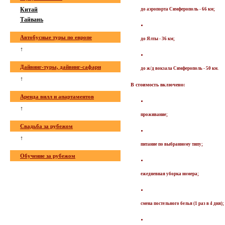
Китай
до аэропорта Симферополь - 66 км;
Тайвань
Автобусные туры по европе
до Ялты - 36 км;
↑
Дайвинг-туры, дайвинг-сафари
до ж/д вокзала Симферополь - 50 км.
↑
В стоимость включено:
Аренда вилл и апартаментов
↑
проживание;
Свадьба за рубежом
↑
питание по выбранному типу;
Обучение за рубежом
ежедневная уборка номера;
смена постельного белья (1 раз в 4 дня);