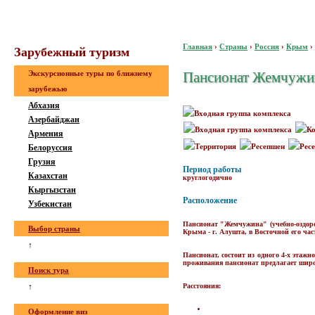
Главная
›
Страны
›
Россия
›
Крым
›
Зaрубeжный туризм
Экскурсионные туры по ближнему
Пансионат Жемчужи
зарубежью
Абхазия
Азербайджан
Армения
Белоруссия
Грузия
Период работы
Казахстан
круглогодично
Кыргызстан
Расположение
Узбекистан
Пансионат "Жемчужина"
(учебно-оздо
Выбор страны
Крыма - г. Алушта, в Восточной его част
↑
Пансионат, состоит из одного 4-х этаж
проживания пансионат предлагает широ
Поиск тура
↑
Расстояния:
Оформление виз