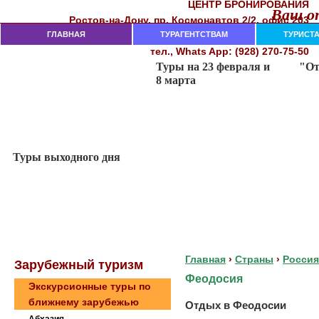
ЦЕНТР БРОНИРОВАНИЯ
Ваш от
Рocтoв-нa-Дoнy, пр. Кocмoнaвтoв 2/2, oфиc 203
282-18-00, 282-18-02, 237-74-11
ГЛАВНАЯ
тeл. (863)
ТУРАГЕНТСТВАМ
ТУРИСТ
тел., Whats App: (928) 270-75-50
Главная
›
Страны
›
Россия
Зaрубeжный туризм
Феодосия
Экскурсионные туры по
ближнему зарубежью
Отдых в Феодосии