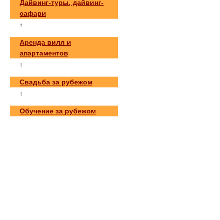
Дайвинг-туры, дайвинг-
сафари
↑
Аренда вилл и
апартаментов
↑
Свадьба за рубежом
↑
Обучение за рубежом