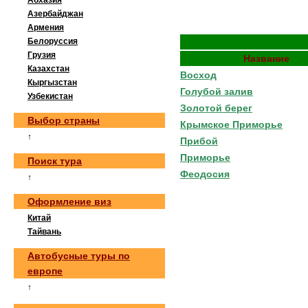
Абхазия
Азербайджан
Армения
Белоруссия
Грузия
Название
Казахстан
Восход
Кыргызстан
Голубой залив
Узбекистан
Золотой берег
Выбор страны
Крымское Приморье
↑
Прибой
Приморье
Поиск тура
Феодосия
↑
Оформление виз
Китай
Тайвань
Автобусные туры по
европе
↑