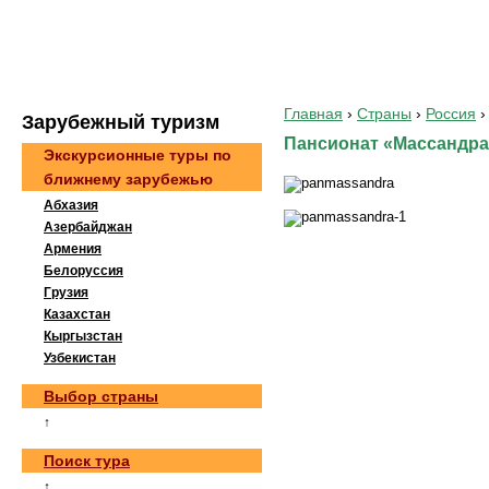
Главная
›
Страны
›
Россия
›
Зaрубeжный туризм
Пансионат «Массандра»
Экскурсионные туры по
ближнему зарубежью
Абхазия
Азербайджан
Армения
Белоруссия
Грузия
Казахстан
Кыргызстан
Узбекистан
Выбор страны
↑
Поиск тура
↑