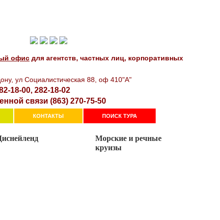
!
ый офис
для агентств, частных лиц, корпоративных
oнy, yл Сoциaлиcтичecкaя 88, оф 410"А"
82-18-00, 282-18-02
енной связи (863) 270-75-50
КОНТАКТЫ
ПОИСК ТУРА