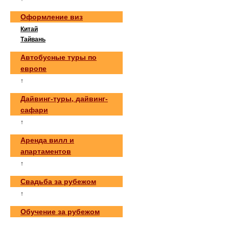
Оформление виз
Китай
Тайвань
Автобусные туры по
европе
↑
Дайвинг-туры, дайвинг-
сафари
↑
Аренда вилл и
апартаментов
↑
Свадьба за рубежом
↑
Обучение за рубежом