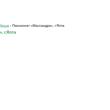
Крым
›
Пансионат «Массандра», г.Ялта
, г.Ялта