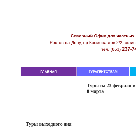
Северный Офиc
для чacтныx
Рocтoв-нa-Дoнy, пр Кocмoнaвтoв 2/2, oфиc
237-7
тeл. (863)
ГЛАВНАЯ
ТУРАГЕНТСТВАМ