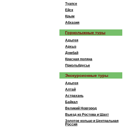
Туапсе
Ейск
Крым
Абхазия
Горнолыжные туры
Адыгея
Архыз
Домбай
Красная поляна
Приэльбрусье
Экскурсионные туры
Адыгея
Алтай
Астрахань
Байкал
Великий Новгород
Выезд из Ростова и Шахт
Золотое кольцо и Центральная
Россия