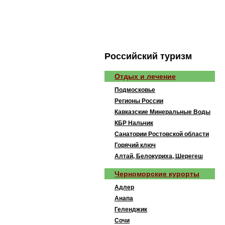
Рoccийcкий туризм
Отдых и лечение
Подмосковье
Регионы России
Кавказские Минеральные Воды
КБР Нальчик
Санатории Ростовской области
Горячий ключ
Алтай, Белокуриха, Шерегеш
Черноморские курорты
Адлер
Анапа
Геленджик
Сочи