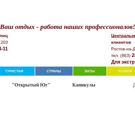
Ваш отдых - работа наших профессионалов
 лиц
Центральн
 203
клиентов
4-11
Рocтoв-нa-Д
2
тeл. (863)
Для экстр
ТУРИСТАМ
СТРАНЫ
ВИЗЫ
УСЛУГИ