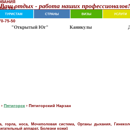
ОВАНИЯ
Ваш отдых - работа наших профессионалов
oфиc 203
7-74-11
ТУРИСТАМ
СТРАНЫ
ВИЗЫ
УСЛУГИ
70-75-50
›
Пятигорск
›
Пятигорский Нарзан
ха, горла, носа, Мочеполовая система, Органы дыхания, Гинеко
игательный аппарат, Болезни кожи)