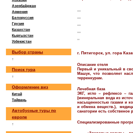
Абхазия
Азербайджан
Армения
Белоруссия
Грузия
Казахстан
Кыргызстан
Узбекистан
Выбор страны
г. Пятигорск, ул. гора Каза
↑
Описание отеля
Поиск тура
Первый и уникальный в сво
Машук, что позволяет нас
↑
терренкурам.
Оформление виз
Лечебная база
ЭКГ, игло – рефлексо – г
Китай
(минеральная вода из источ
Тайвань
насыщенностью газами и ко
и обмена веществ.), медиц
Автобусные туры по
санатории есть собственое 
европе
Специализированные прог
↑