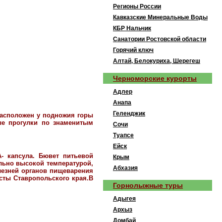
Регионы России
Кавказские Минеральные Воды
КБР Нальчик
Санатории Ростовской области
Горячий ключ
Алтай, Белокуриха, Шерегеш
Черноморские курорты
Адлер
Анапа
Геленджик
расположен у подножия горы
ые прогулки по знаменитым
Сочи
Туапсе
Ейск
- капсула. Бювет питьевой
Крым
ольно высокой температурой,
Абхазия
лезней органов пищеварения
сты Ставропольского края.В
Горнолыжные туры
Адыгея
Архыз
Домбай