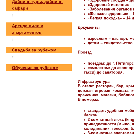
«Здоровые сосуды – дол
Дайвинг-туры, дайвинг-
«Здоровый источник – и
сафари
«Заболевания органов п
«Женское здоровье» – 1
↑
«Легкая походка» – 14 и
Аренда вилл и
Документы
апартаментов
взрослым – паспорт, м
↑
детям – свидетельство
Свадьба за рубежом
Проезд
↑
поездом: до г. Пятигор
Обучение за рубежом
самолетом: до аэропор
такси) до санатория.
Инфраструктура
В отеле
: ресторан, бар, кр
детская игровая комната, к
прачечная, магазин, библио
В номерах
:
стандарт: удобная мебе
балкон
2-комнатный люкс (king
принадлежности (мыло, ша
холодильник, телефон, б
3-комнатные апартамент