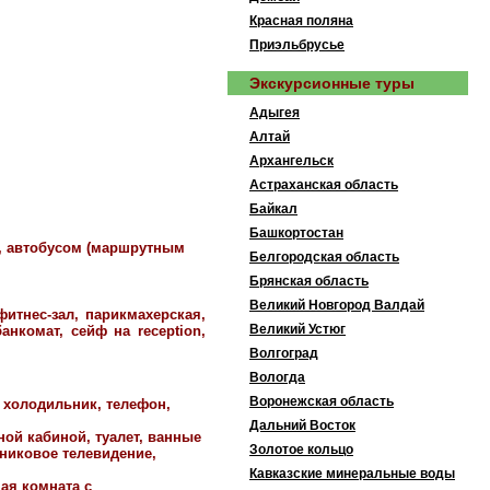
Красная поляна
Приэльбрусье
Экскурсионные туры
Адыгея
Алтай
Архангельск
Астраханская область
Байкал
Башкортостан
к, автобусом (маршрутным
Белгородская область
Брянская область
Великий Новгород Валдай
фитнес-зал, парикмахерская,
Великий Устюг
анкомат, сейф на reception,
Волгоград
Вологда
Воронежская область
, холодильник, телефон,
Дальний Восток
ной кабиной, туалет, ванные
Золотое кольцо
тниковое телевидение,
Кавказские минеральные воды
ая комната с