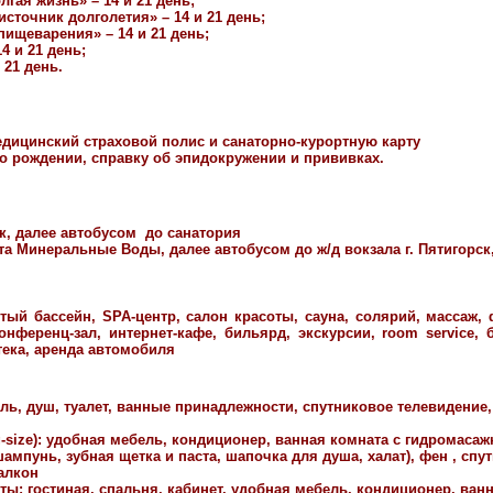
гая жизнь» – 14 и 21 день;
сточник долголетия» – 14 и 21 день;
ищеварения» – 14 и 21 день;
4 и 21 день;
 21 день.
едицинский страховой полис и санаторно-курортную карту
 о рождении, справку об эпидокружении и прививках.
ск, далее автобусом до санатория
та Минеральные Воды, далее автобусом до ж/д вокзала г. Пятигорс
ытый бассейн, SPA-центр, салон красоты, сауна, солярий, массаж, 
онференц-зал, интернет-кафе, бильярд, экскурсии, room service, б
тека, аренда автомобиля
ль, душ, туалет, ванные принадлежности, спутниковое телевидение
-size): удобная мебель, кондиционер, ванная комната с гидромасаж
мпунь, зубная щетка и паста, шапочка для душа, халат), фен , спу
алкон
ы: гостиная, спальня, кабинет, удобная мебель, кондиционер, ванн