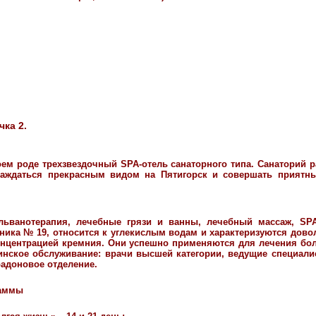
чка 2.
ем роде трехзвездочный SPA-отель санаторного типа. Санаторий 
лаждаться прекрасным видом на Пятигорск и совершать приятн
альванотерапия, лечебные грязи и ванны, лечебный массаж, SPA
ника № 19, относится к углекислым водам и характеризуются дов
нцентрацией кремния. Они успешно применяются для лечения бо
инское обслуживание: врачи высшей категории, ведущие специали
радоновое отделение.
раммы