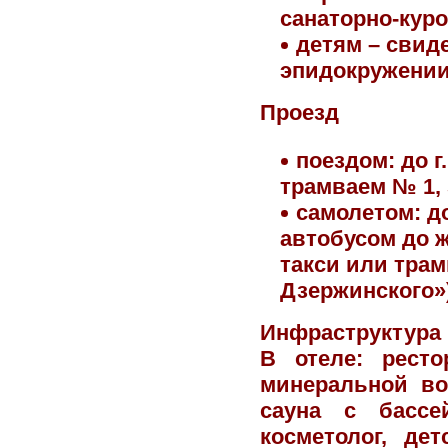
санаторно-куро
детям – свид
эпидокружении
Проезд
поездом: до 
трамваем № 1, 
самолетом: д
автобусом до ж
такси или трам
Дзержинского»)
Инфраструктура
В отеле
: рест
минеральной вод
сауна с бассей
косметолог, дет