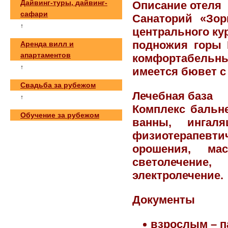
Дайвинг-туры, дайвинг-
Описание отеля
сафари
Санаторий «Зор
↑
центрального кур
подножия горы 
Аренда вилл и
апартаментов
комфортабельн
↑
имеется бювет с
Свадьба за рубежом
Лечебная база
↑
Комплекс бальн
Обучение за рубежом
ванны, ингал
физиотерапев
орошения, мас
светолечени
электролечение.
Документы
взрослым – п