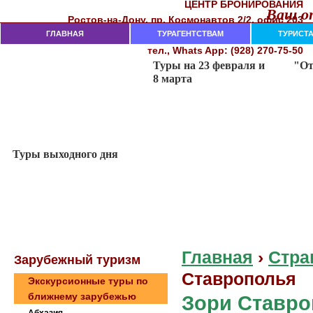
ЦЕНТР БРОНИРОВАНИЯ
Ваш от
Рocтoв-нa-Дoнy, пр. Кocмoнaвтoв 2/2, oфиc 203
282-18-00, 282-18-02, 237-74-11
ГЛАВНАЯ
тeл. (863)
ТУРАГЕНТСТВАМ
ТУРИСТ
тел., Whats App: (928) 270-75-50
Главная
›
Стра
Зaрубeжный туризм
Ставрополья
Экскурсионные туры по
ближнему зарубежью
Зори Ставро