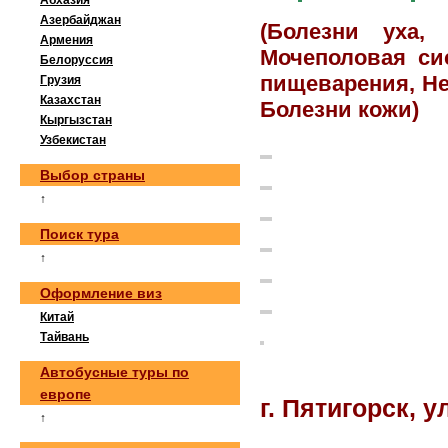
Абхазия
Азербайджан
(Болезни уха,
Армения
Мочеполовая си
Белоруссия
пищеварения, Не
Грузия
Казахстан
Болезни кожи)
Кыргызстан
Узбекистан
Выбор страны
↑
Поиск тура
↑
Оформление виз
Китай
Тайвань
Автобусные туры по
европе
г. Пятигорск, у
↑