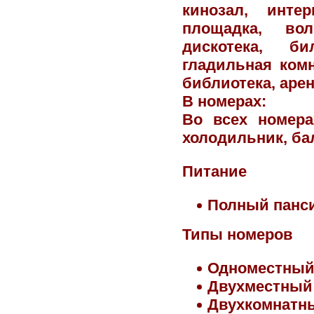
кинозал, интер
площадка, во
дискотека, би
гладильная комн
библиотека, аре
В номерах
:
Во всех номера
холодильник, ба
Питание
Полный панс
Типы номеров
Одноместны
Двухместный
Двухкомнатн