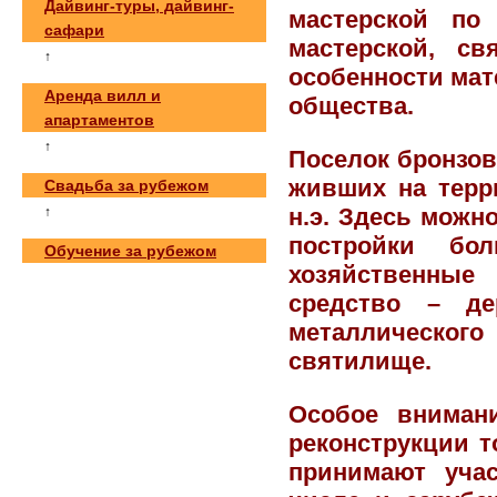
Дайвинг-туры, дайвинг-
мастерской по
сафари
мастерской, св
↑
особенности мат
Аренда вилл и
общества.
апартаментов
↑
Поселок бронзов
живших на терр
Свадьба за рубежом
н.э. Здесь можн
↑
постройки бол
Обучение за рубежом
хозяйственны
средство – де
металлического
святилище.
Особое вниман
реконструкции т
принимают учас