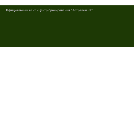
Официальный сайт - Центр бронирования "Астравел Юг"