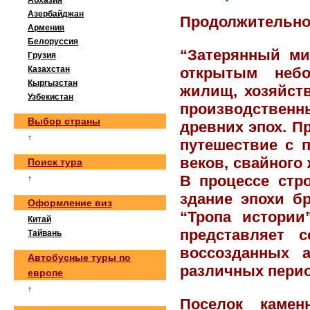
Абхазия
Азербайджан
Продолжительно
Армения
Белоруссия
“Затерянный ми
Грузия
Казахстан
открытым небо
Кыргызстан
жилищ, хозяйст
Узбекистан
производственны
Выбор страны
древних эпох. П
↑
путешествие с 
веков, свайного
Поиск тура
В процессе стр
↑
здание эпохи б
Оформление виз
“Тропа истории
Китай
представляет 
Тайвань
воссозданных а
Автобусные туры по
различных перио
европе
↑
Поселок камен