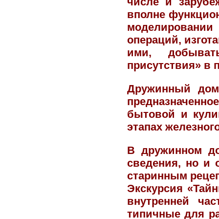
числе и зарубе
вполне функцион
моделировании
операций, изгот
ими, добыват
присутствия» в 
Дружинный дом 
предназначенн
бытовой и кули
этапах железного
В дружинном до
сведения, но и 
старинным рецеп
Экскурсия «Тай
внутренней час
типичные для ра