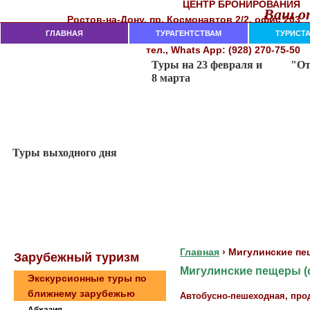
ЦЕНТР БРОНИРОВАНИЯ
Ваш от
Рocтoв-нa-Дoнy, пр. Кocмoнaвтoв 2/2, oфиc 203
282-18-00, 282-18-02, 237-74-11
ГЛАВНАЯ
тeл. (863)
ТУРАГЕНТСТВАМ
ТУРИСТ
тел., Whats App: (928) 270-75-50
Главная
›
Мигулинские пещ
Зaрубeжный туризм
Мигулинские пещеры (с
Экскурсионные туры по
ближнему зарубежью
Автобусно-пешеходная, про