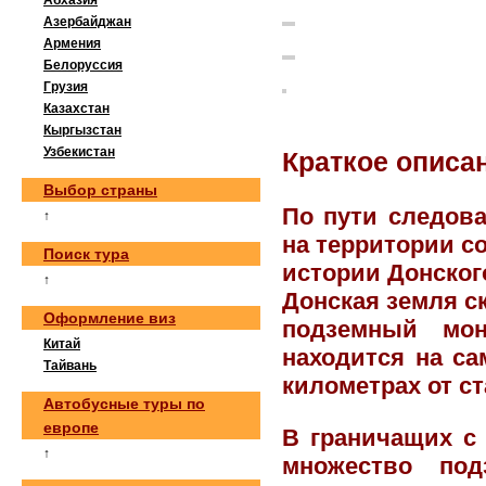
Абхазия
Азербайджан
Армения
Белоруссия
Грузия
Казахстан
Кыргызстан
Узбекистан
Краткое описа
Выбор страны
По пути следова
↑
на территории с
Поиск тура
истории Донского
↑
Донская земля с
Оформление виз
подземный мо
Китай
находится на са
Тайвань
километрах от с
Автобусные туры по
европе
В граничащих с
↑
множество под