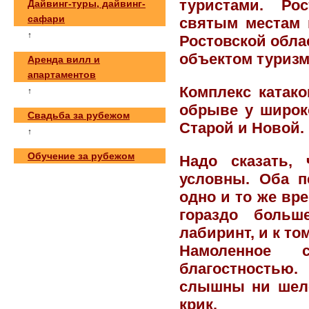
туристами. Ро
Дайвинг-туры, дайвинг-
сафари
святым местам в
↑
Ростовской обла
объектом туризм
Аренда вилл и
апартаментов
Комплекс катак
↑
обрыве у широк
Свадьба за рубежом
Старой и Новой.
↑
Обучение за рубежом
Надо сказать,
условны. Оба п
одно и то же вр
гораздо больш
лабиринт, и к т
Намоленное с
благостностью.
слышны ни шеле
крик.