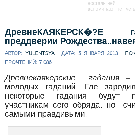
ностальгией
вспоминаю те чет
дня автономки
Малой и Больш
Сумульте, кото
Адский кань
ДревнеКАЯКЕРСК�?Е 
посчастливились на
Змеиной реки
...
Далее...
преддверии Рождества..наве
Часто самые хоро
приключения
АВТОР:
YULENTSYA
· ДАТА: 5 ЯНВАРЯ 2013 ·
ПО
случаются неожидан
ПРОЧТЕНИЙ: 7 086
Сидишь себе на кух
пьешь чай, а очеред
авантюра у
Древнекаякерские гадания
– 
подкрадывается к те
молодых гаданий. Где зародил
На этот раз авант
подкралась в в
некоторые гадания будут п
письма от мил
участникам сего обряда, но сч
японочки ...
Далее...
Спасработы 
самыми правдивыми.
Ушайке 2016. Анонс
[caption
id="attachment_3043"