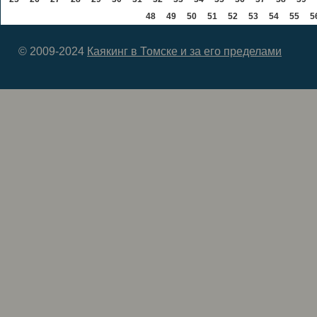
48
49
50
51
52
53
54
55
5
© 2009-2024
Каякинг в Томске и за его пределами