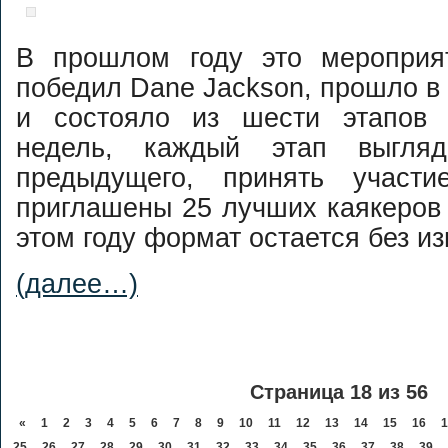
В прошлом году это мероприя
победил Dane Jackson, прошло в 
и состояло из шести этапов 
недель, каждый этап выгляд
предыдущего, принять учас
приглашены 25 лучших каякеров 
этом году формат остается без и
(далее…)
Страница 18 из 56
«
1
2
3
4
5
6
7
8
9
10
11
12
13
14
15
16
1
25
26
27
28
29
30
31
32
33
34
35
36
37
38
39