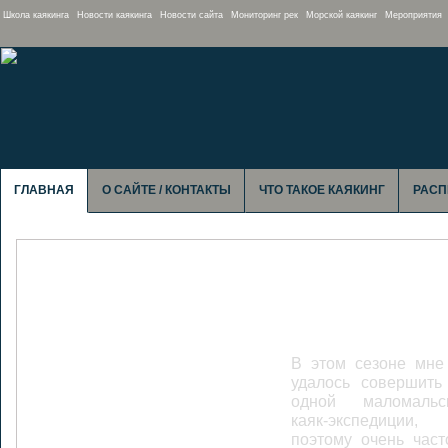
Школа каякинга
Новости каякинга
Новости сайта
Мониторинг рек
Морской каякинг
Мероприятия
ГЛАВНАЯ
О САЙТЕ / КОНТАКТЫ
ЧТО ТАКОЕ КАЯКИНГ
РАСП
Сумульта: Тро
лодках не счи
Медведя
В этом сезоне мне
удалось совершить
одной маломальс
каяк-экспедиции,
поэтому очень част