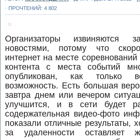
организации
· ПРОЧТЕНИЙ: 4 802
подготовки 
Люди обычно начин
несколько лет вы
задумываться
просто до идеально
запасном весле, ко
Никаких ...
Далее...
кто-то из друзей лом
или теряет вес
Организаторы извиняются 
Предположим, 
новостями, потому что скор
сейчас это случилос
тобой. "Ничего, у др
интернет на месте соревнований 
есть запаска" - дума
контента с места событий мн
ты, ...
Далее...
опубликован, как только в
возможность. Есть большая вероя
завтра днем или вечером ситуа
улучшится, и в сети будет р
содержательная видео-фото инф
показали отличные результаты, х
за удаленности оставляет ж