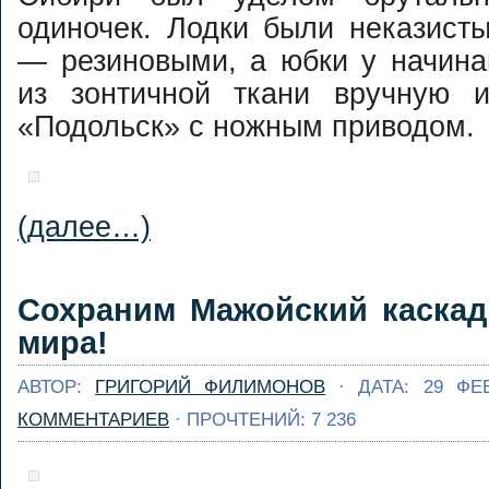
организации
одиночек. Лодки были неказист
подготовки 
Люди обычно начин
несколько лет вы
— резиновыми, а юбки у начи
задумываться
просто до идеально
запасном весле, ко
из зонтичной ткани вручную 
Никаких ...
Далее...
кто-то из друзей лом
«Подольск» с ножным приводом.
или теряет вес
Предположим, 
сейчас это случилос
тобой. "Ничего, у др
есть запаска" - дума
(далее…)
ты, ...
Далее...
Сохраним Мажойский каскад
мира!
АВТОР:
ГРИГОРИЙ ФИЛИМОНОВ
· ДАТА: 29 ФЕ
КОММЕНТАРИЕВ
· ПРОЧТЕНИЙ: 7 236