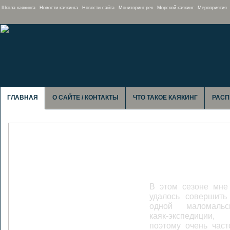
Школа каякинга
Новости каякинга
Новости сайта
Мониторинг рек
Морской каякинг
Мероприятия
ГЛАВНАЯ
О САЙТЕ / КОНТАКТЫ
ЧТО ТАКОЕ КАЯКИНГ
РАСП
Сумульта: Тро
лодках не счи
Медведя
В этом сезоне мне
удалось совершить
одной маломальс
каяк-экспедиции,
поэтому очень част