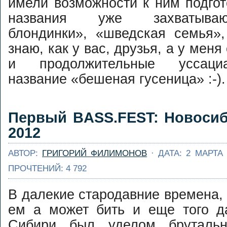
имели возможности к ним подгот
align="alignnone"
width="615"] Хор
названия уже захватываю
как клюет то сегод
блондинки», «шведская семья»,
[/caption] 16-17 Апр
2016 на Ушайке во
знаю, как у вас, друзья, а у мен
Академгородка прой
и продолжительные уссаци
соревнования 
спасработам на в
название «бешеная гусеница» :-)
памяти А.
Буря в стакане 20
Левашникова. Мо
Полиэтиленовый
участвовать 
репортаж
катамаранах и каяк
Первый BASS.FEST: Новосиб
Этапы ...
Далее...
[caption
2012
id="attachment_7126"
align="alignnone"
АВТОР:
ГРИГОРИЙ ФИЛИМОНОВ
· ДАТА: 2 МАРТА 
width="604"] Бур
стакане. Вид свер
ПРОЧТЕНИЙ: 4 792
[/caption] По ито
Бури в стака
В далекие стародавние времена, 
пост. Постара
кратко, 
ем а может бить и еще того да
информативно. Об
Как разместит
впечатление: уров
Сибири был уделом брутальн
каяке запасное вес