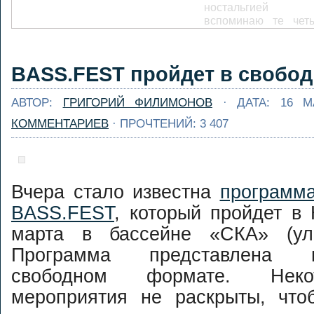
ностальгией
вспоминаю те чет
дня автономки
Малой и Больш
Сумульте, кото
Адский кань
BASS.FEST пройдет в свобо
посчастливились на
Змеиной реки
...
Далее...
АВТОР:
ГРИГОРИЙ ФИЛИМОНОВ
· ДАТА: 16 М
Часто самые хоро
приключения
КОММЕНТАРИЕВ
· ПРОЧТЕНИЙ: 3 407
случаются неожидан
Сидишь себе на кух
пьешь чай, а очеред
авантюра у
Вчера стало известна
программа
подкрадывается к те
На этот раз авант
BASS.FEST
, который пройдет в
подкралась в в
письма от мил
марта в бассейне «СКА» (ул.
японочки ...
Далее...
Спасработы 
Программа представлена 
Ушайке 2016. Анонс
свободном формате. Неко
[caption
мероприятия не раскрыты, что
id="attachment_3043"