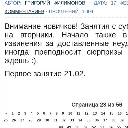
АВТОР:
ГРИГОРИЙ ФИЛИМОНОВ
· ДАТА: 17 ФЕ
КОММЕНТАРИЕВ
· ПРОЧТЕНИЙ: 4 004
Внимание новичков! Занятия с су
на вторники. Начало также в
извинения за доставленные неу
иногда преподносит сюрпризы
ждешь :).
Первое занятие 21.02.
Страница 23 из 56
«
1
2
3
4
5
6
7
8
9
10
11
12
13
14
15
16
1
25
26
27
28
29
30
31
32
33
34
35
36
37
38
39
48
49
50
51
52
53
54
55
5