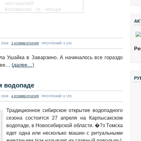
ностальгией
вспоминаю те четыре
дня автономки по
Малой и Большой
АК
Сумульте, которые
Адский каньон
посчастливились нам с
Змеиной реки
...
Далее...
 2008 ·
3 КОММЕНТАРИЯ
· ПРОЧТЕНИЙ: 4 234
Ре
Часто самые хорошие
приключения
ла Ушайка в Заварзино. А начиналось все гораздо
случаются неожиданно.
нее…
(далее…)
Сидишь себе на кухне,
пьешь чай, а очередная
РУ
авантюра уже
м водопаде
подкрадывается к тебе.
На этот раз авантюра
подкралась в виде
 2008 ·
4 КОММЕНТАРИЯ
· ПРОЧТЕНИЙ: 6 155
письма от милой
японочки ...
Далее...
Традиционное сибирское открытие водопадного
Спасработы на
сезона состоится 27 апреля на Карпысакском
Ушайке 2016. Анонс
водопаде, в Новосибирской области. �?з Томска
[caption
едет одна или несколько машин с ритуальными
id="attachment_3043"
животными (как называет их главный поводырь).