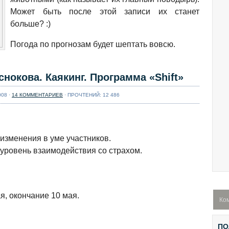
align="alignnone"
Может быть после этой записи их станет
width="615"] Хорошо
как клюет то сегодня.
больше? :)
[/caption] 16-17 Апреля
2016 на Ушайке возле
Погода по прогнозам будет шептать вовсю.
Академгородка пройдут
соревнования по
спасработам на воде
нокова. Каякинг. Программа «Shift»
памяти А.А.
Буря в стакане 2016.
Левашникова. Можно
Полиэтиленовый
008 ·
14 КОММЕНТАРИЕВ
· ПРОЧТЕНИЙ: 12 486
участвовать на
репортаж
катамаранах и каяках.
Этапы ...
Далее...
[caption
id="attachment_7126"
изменения в уме участников.
align="alignnone"
уровень взаимодействия со страхом.
width="604"] Буря в
стакане. Вид сверху.
[/caption] По итогам
Бури в стакане
пост. Постараюсь
я, окончание 10 мая.
Ко
кратко, но
информативно. Общее
Как разместить в
впечатление: уровень
ПО
каяке запасное весло