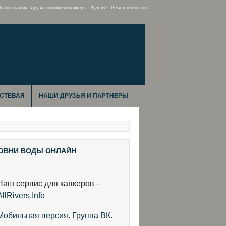
бной слалом
Друзья и коллеги каякеры
Лучшее
Реки и плейспоты
СТЕВАЯ
НАШИ ДРУЗЬЯ И ПАРТНЕРЫ
ОВНИ ВОДЫ ОНЛАЙН
Наш сервис для каякеров -
AllRivers.Info
Мобильная версия
.
Группа ВК
.