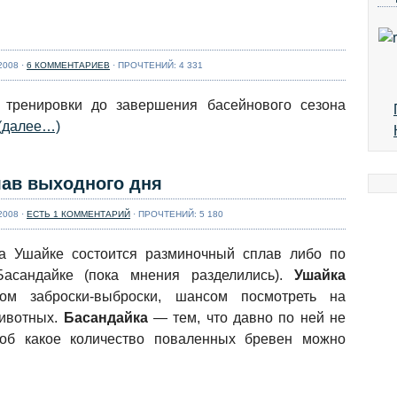
организации и
подготовки за
Люди обычно начинают
несколько лет вырос
задумываться о
просто до идеального.
2008 ·
6 КОММЕНТАРИЕВ
· ПРОЧТЕНИЙ: 4 331
запасном весле, когда
Никаких ...
Далее...
кто-то из друзей ломает
или теряет весло.
 тренировки до завершения басейнового сезона
Предположим, что
(далее…)
сейчас это случилось с
тобой. "Ничего, у друга
есть запаска" - думаешь
лав выходного дня
ты, ...
Далее...
2008 ·
ЕСТЬ 1 КОММЕНТАРИЙ
· ПРОЧТЕНИЙ: 5 180
на Ушайке состоится разминочный сплав либо по
асандайке (пока мнения разделились).
Ушайка
вом заброски-выброски, шансом посмотреть на
животных.
Басандайка
— тем, что давно по ней не
 об какое количество поваленных бревен можно