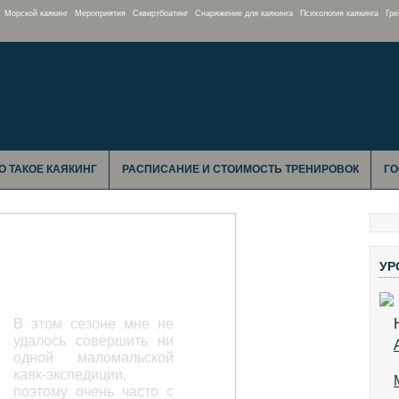
Морской каякинг
Мероприятия
Сквиртбоатинг
Снаряжение для каякинга
Психология каякинга
Гре
О ТАКОЕ КАЯКИНГ
РАСПИСАНИЕ И СТОИМОСТЬ ТРЕНИРОВОК
ГО
Сумульта: Трое в
УР
лодках не считая
Медведя
В этом сезоне мне не
удалось совершить ни
одной маломальской
каяк-экспедиции,
поэтому очень часто с