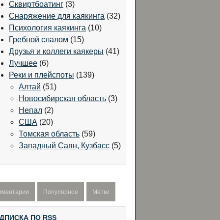
Сквиртбоатинг
(3)
Снаряжение для каякинга
(32)
Психология каякинга
(10)
Гребной слалом
(15)
Друзья и коллеги каякеры
(41)
Лучшее
(6)
Реки и плейспоты
(139)
Алтай
(51)
Новосибирская область
(3)
Непал
(2)
США
(20)
Томская область
(59)
Западный Саян, Кузбасс
(5)
мментарии
Популярное
Метки
ДПИСКА ПО RSS