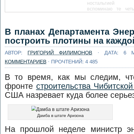
ностальгией
вспоминаю те чет
дня автономки
Малой и Больш
Сумульте, кото
Адский кань
В планах Департамента Эне
посчастливились на
Змеиной реки
...
Далее...
построить плотины на каждо
Часто самые хоро
приключения
АВТОР:
ГРИГОРИЙ ФИЛИМОНОВ
· ДАТА: 6 
случаются неожидан
КОММЕНТАРИЕВ
· ПРОЧТЕНИЙ: 4 485
Сидишь себе на кух
пьешь чай, а очеред
авантюра у
В то время, как мы следим, чт
подкрадывается к те
фронте
строительства Чибитско
На этот раз авант
подкралась в в
США назревает куда более серье
письма от мил
японочки ...
Далее...
Спасработы 
Ушайке 2016. Анонс
Дамба в штате Аризона
[caption
На прошлой неделе министр эн
id="attachment_3043"