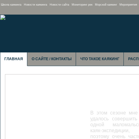
Школа каякинга
Новости каякинга
Новости сайта
Мониторинг рек
Морской каякинг
Мероприятия
ГЛАВНАЯ
О САЙТЕ / КОНТАКТЫ
ЧТО ТАКОЕ КАЯКИНГ
РАСП
Сумульта: Тро
лодках не счи
Медведя
В этом сезоне мне
удалось совершить
одной маломальс
каяк-экспедиции,
поэтому очень част