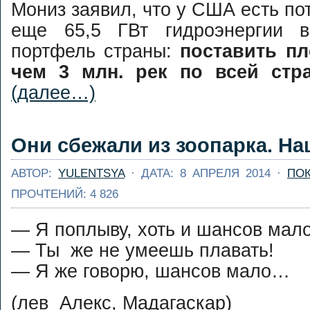
align="alignnone"
Мониз заявил, что у США есть по
width="615"] Хор
еще 65,5 ГВт гидроэнергии в
как клюет то сегод
[/caption] 16-17 Апр
портфель страны:
поставить пл
2016 на Ушайке во
чем 3 млн. рек по всей стр
Академгородка прой
соревнования 
(далее…)
спасработам на в
памяти А.
Буря в стакане 20
Левашникова. Мо
Полиэтиленовый
участвовать 
Они сбежали из зоопарка. На
репортаж
катамаранах и каяк
Этапы ...
Далее...
[caption
АВТОР:
YULENTSYA
· ДАТА: 8 АПРЕЛЯ 2014 ·
ПО
id="attachment_7126"
ПРОЧТЕНИЙ: 4 826
align="alignnone"
width="604"] Бур
стакане. Вид свер
— Я поплыву, хоть и шансов ма
[/caption] По ито
— Ты же не умеешь плавать!
Бури в стака
пост. Постара
— Я же говорю, шансов мало…
кратко, 
информативно. Об
Как разместит
(лев Алекс, Мадагаскар)
впечатление: уров
каяке запасное вес