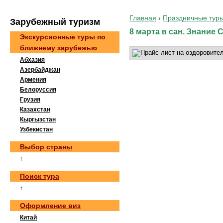
Главная
›
Праздничные тур
Зaрубeжный туризм
8 марта в сан. Знание 
Экскурсионные туры по
ближнему зарубежью
Абхазия
Азербайджан
Армения
Белоруссия
Грузия
Казахстан
Кыргызстан
Узбекистан
Выбор страны
↑
Поиск тура
↑
Оформление виз
Китай