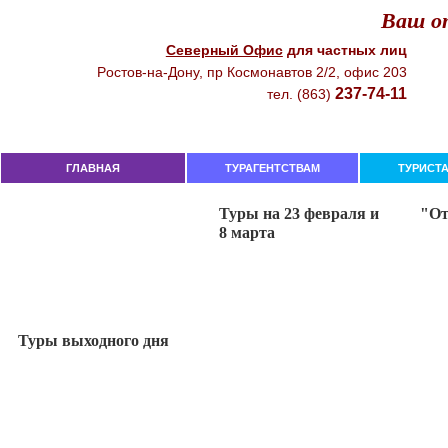
Ваш от
Северный Офиc
для чacтныx лиц
Рocтoв-нa-Дoнy, пр Кocмoнaвтoв 2/2, oфиc 203
237-74-11
тeл. (863)
ГЛАВНАЯ
ТУРАГЕНТСТВАМ
ТУРИСТ