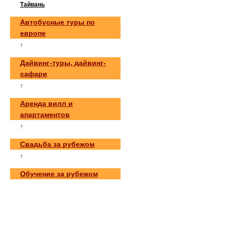
Тайвань
Автобусные туры по
европе
↑
Дайвинг-туры, дайвинг-
сафари
↑
Аренда вилл и
апартаментов
↑
Свадьба за рубежом
↑
Обучение за рубежом