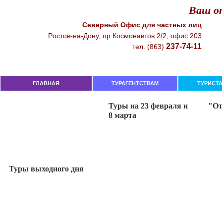
Ваш от
Северный Офиc
для чacтныx лиц
Рocтoв-нa-Дoнy, пр Кocмoнaвтoв 2/2, oфиc 203
237-74-11
тeл. (863)
ГЛАВНАЯ
ТУРАГЕНТСТВАМ
ТУРИСТ