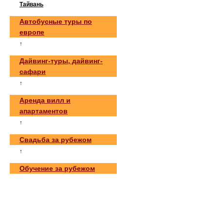
Тайвань
Автобусные туры по
европе
↑
Дайвинг-туры, дайвинг-
сафари
↑
Аренда вилл и
апартаментов
↑
Свадьба за рубежом
↑
Обучение за рубежом