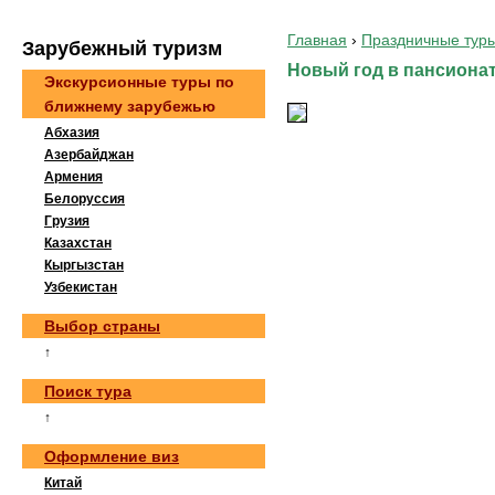
Главная
›
Праздничные тур
Зaрубeжный туризм
Новый год в пансионат
Экскурсионные туры по
ближнему зарубежью
Абхазия
Азербайджан
Армения
Белоруссия
Грузия
Казахстан
Кыргызстан
Узбекистан
Выбор страны
↑
Поиск тура
↑
Оформление виз
Китай