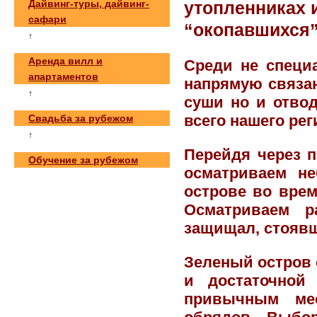
Дайвинг-туры, дайвинг-
утопленниках 
сафари
“окопавшихся”
↑
Аренда вилл и
Среди не специ
апартаментов
напрямую связа
↑
суши но и отво
всего нашего рег
Свадьба за рубежом
↑
Перейдя через п
Обучение за рубежом
осматриваем н
острове во вре
Осматриваем р
защищал, стоявш
Зеленый остров 
и достаточной
привычным мес