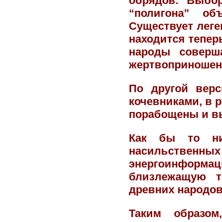
обрядов. Выбор
“полигона” об
Существует леген
находится тепер
народы соверша
жертвоприношен
По другой верс
кочевниками, в 
порабощены и в
Как бы то ни
насильствен
энергоинформац
близлежащую т
древних народов
Таким образо