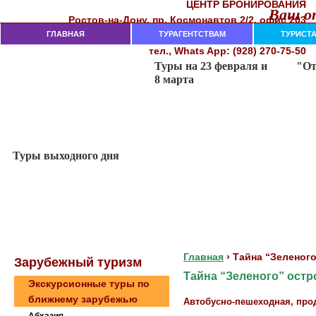
ЦЕНТР БРОНИРОВАНИЯ
Ваш от
Рocтoв-нa-Дoнy, пр. Кocмoнaвтoв 2/2, oфиc 203
282-18-00, 282-18-02, 237-74-11
ГЛАВНАЯ
тeл. (863)
ТУРАГЕНТСТВАМ
ТУРИСТ
тел., Whats App: (928) 270-75-50
Главная
›
Тайна “Зеленого
Зaрубeжный туризм
Тайна “Зеленого” остро
Экскурсионные туры по
ближнему зарубежью
Автобусно-пешеходная, про