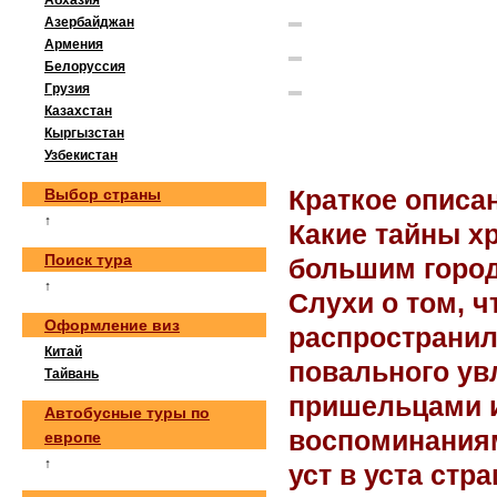
Абхазия
Азербайджан
Армения
Белоруссия
Грузия
Казахстан
Кыргызстан
Узбекистан
Выбор страны
Краткое описа
↑
Какие тайны х
Поиск тура
большим горо
↑
Слухи о том, ч
Оформление виз
распространил
Китай
повального ув
Тайвань
пришельцами из
Автобусные туры по
воспоминаниям
европе
↑
уст в уста стр