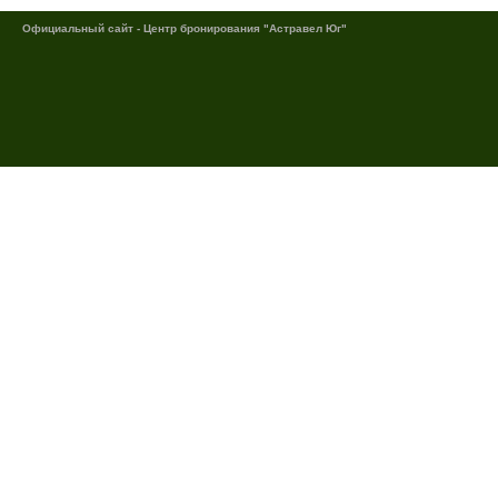
Официальный сайт - Центр бронирования "Астравел Юг"