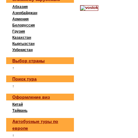
Абхазия
Азербайджан
Армения
Белоруссия
Грузия
Казахстан
Кыргызстан
Узбекистан
Выбор страны
↑
Поиск тура
↑
Оформление виз
Китай
Тайвань
Автобусные туры по
европе
↑