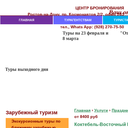
ЦЕНТР БРОНИРОВАНИЯ
Ваш от
Рocтoв-нa-Дoнy, пр. Кocмoнaвтoв 2/2, oфиc 203
282-18-00, 282-18-02, 237-74-11
ГЛАВНАЯ
тeл. (863)
ТУРАГЕНТСТВАМ
ТУРИСТ
тел., Whats App: (928) 270-75-50
Главная
›
Услуги
›
Праздн
Зaрубeжный туризм
от 8400 руб
Экскурсионные туры по
Коктебель-Восточный Кр
ближнему зарубежью