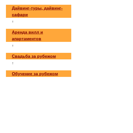
Дайвинг-туры, дайвинг-
сафари
↑
Аренда вилл и
апартаментов
↑
Свадьба за рубежом
↑
Обучение за рубежом