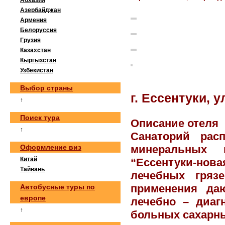
Абхазия
Азербайджан
Армения
Белоруссия
Грузия
Казахстан
Кыргызстан
Узбекистан
Выбор страны
г. Ессентуки, у
↑
Поиск тура
Описание отеля
↑
Санаторий рас
Оформление виз
минеральных ис
Китай
“Ессентуки-нов
Тайвань
лечебных гряз
применения да
Автобусные туры по
европе
лечебно – диаг
↑
больных сахарн