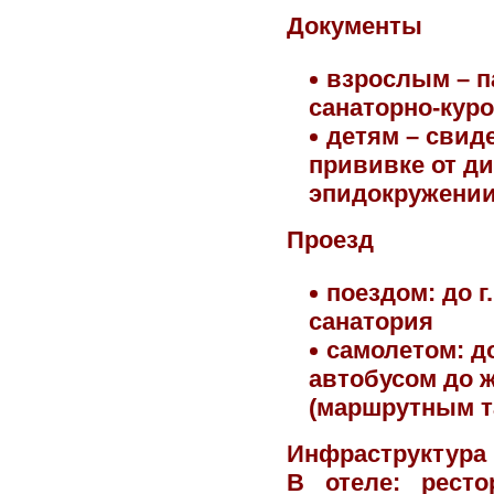
Документы
взрослым – п
санаторно-кур
детям – свид
прививке от ди
эпидокружении
Проезд
поездом: до г
санатория
самолетом: д
автобусом до ж/
(маршрутным та
Инфраструктура
В отеле
: рест