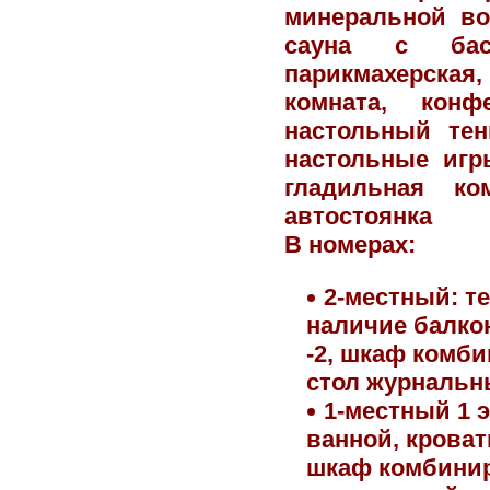
минеральной вод
сауна с басс
парикмахерская, 
комната, конф
настольный тен
настольные игры
гладильная ко
автостоянка
В номерах
:
2-местный: т
наличие балкона
-2, шкаф комб
стол журнальны
1-местный 1 э
ванной, кровать
шкаф комбинир