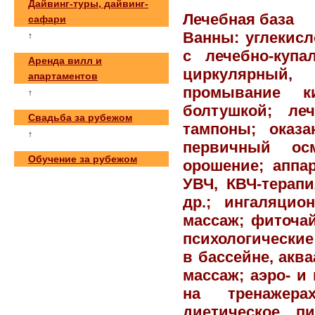
Дайвинг-туры, дайвинг-
Лечебная база
сафари
Ванны: углекисл
↑
с лечебно-куп
Аренда вилл и
циркулярный,
апартаментов
промывание к
↑
болтушкой; ле
Свадьба за рубежом
тампоны; оказа
↑
первичный осм
Обучение за рубежом
орошение; аппар
УВЧ, КВЧ-терапи
др.; ингаляцио
массаж; фиточай
психологические
в бассейне, акв
массаж; аэро- и
на тренажера
диетическое п