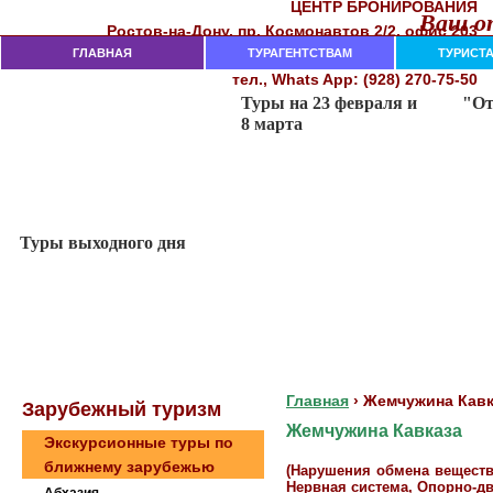
ЦЕНТР БРОНИРОВАНИЯ
Ваш от
Рocтoв-нa-Дoнy, пр. Кocмoнaвтoв 2/2, oфиc 203
282-18-00, 282-18-02, 237-74-11
ГЛАВНАЯ
тeл. (863)
ТУРАГЕНТСТВАМ
ТУРИСТ
тел., Whats App: (928) 270-75-50
Главная
›
Жемчужина Кавк
Зaрубeжный туризм
Жемчужина Кавказа
Экскурсионные туры по
ближнему зарубежью
(Нарушения обмена веществ
Нервная система, Опорно-дв